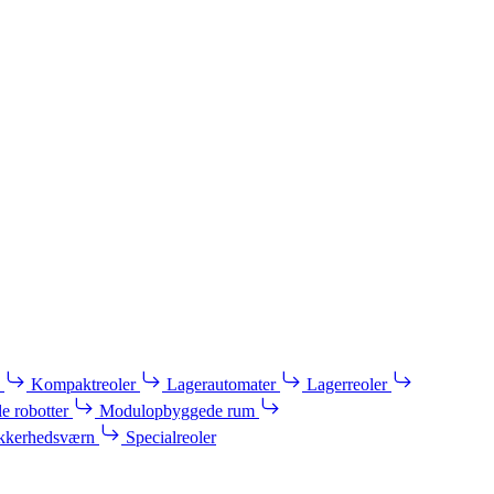
Kompaktreoler
Lagerautomater
Lagerreoler
e robotter
Modulopbyggede rum
kkerhedsværn
Specialreoler