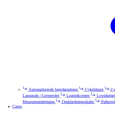
Automatiserede lagerløsninger
Cykelskure
Cy
Langgods / Grenreoler
Logistikcentre
Lovpligtigt
Museumsindretning
Omklædningsskabe
Pallereo
Cases