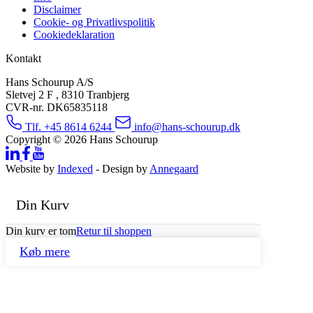
Disclaimer
Cookie- og Privatlivspolitik
Cookiedeklaration
Kontakt
Hans Schourup A/S
Sletvej 2 F , 8310 Tranbjerg
CVR-nr. DK65835118
Tlf. +45 8614 6244
info@hans-schourup.dk
Copyright © 2026 Hans Schourup
Website by
Indexed
- Design by
Annegaard
Din Kurv
Din kurv er tom
Retur til shoppen
Køb mere