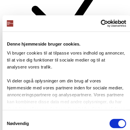
Denne hjemmeside bruger cookies.
Vi bruger cookies til at tilpasse vores indhold og annoncer,
til at vise dig funktioner til sociale medier og til at
analysere vores trafik.
Vores erfaringer
Med dedikerede medarbejdere, der hver især har sit speciale,
Vi deler også oplysninger om din brug af vores
råder vi over en unik erfaringsbase, der bredt kan vejlede ud
hjemmeside med vores partnere inden for sociale medier,
fra de bedste produkter der tilbydes på markedet.
annonceringspartnere og analysepartnere. Vores partnere
kan kombinere disse data med andre oplysninger, du har
givet dem, eller som de har indsamlet fra din brug af deres
tjenester.
Samtykkevalg
Nødvendig