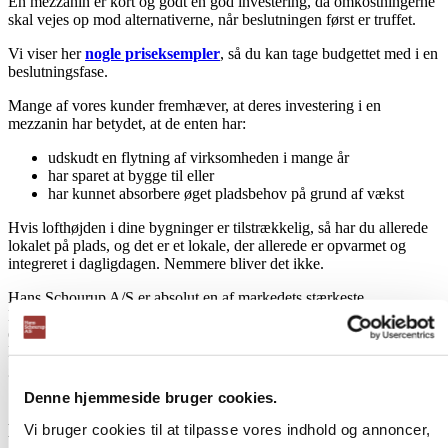
En mezzanin er kort og godt en god investering, da omkostningerne
skal vejes op mod alternativerne, når beslutningen først er truffet.
Vi viser her
nogle priseksempler
, så du kan tage budgettet med i en
beslutningsfase.
Mange af vores kunder fremhæver, at deres investering i en
mezzanin har betydet, at de enten har:
udskudt en flytning af virksomheden i mange år
har sparet at bygge til eller
har kunnet absorbere øget pladsbehov på grund af vækst
Hvis lofthøjden i dine bygninger er tilstrækkelig, så har du allerede
lokalet på plads, og det er et lokale, der allerede er opvarmet og
integreret i dagligdagen. Nemmere bliver det ikke.
Hans Schourup A/S er absolut en af markedets stærkeste
leverandører. Det betyder, at vi i langt de fleste tilfælde kan tilbyde
en løsning, der matcher kundens behov og økonomi. Det er denne
kombination, der har givet os
landets største referenceliste
, og
gjort os til den foretrukne leverandør.
Denne hjemmeside bruger cookies.
Den tekniske løsning
Vi bruger cookies til at tilpasse vores indhold og annoncer,