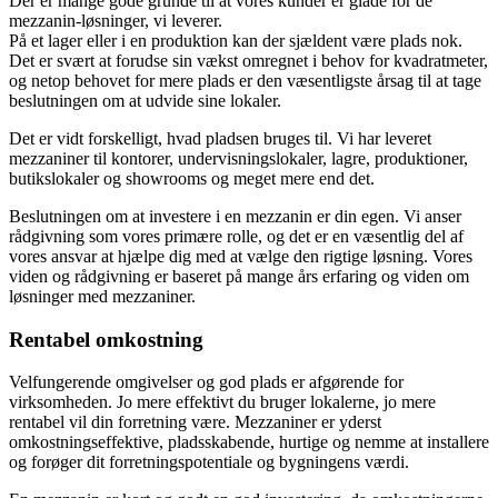
Der er mange gode grunde til at vores kunder er glade for de
mezzanin-løsninger, vi leverer.
På et lager eller i en produktion kan der sjældent være plads nok.
Det er svært at forudse sin vækst omregnet i behov for kvadratmeter,
og netop behovet for mere plads er den væsentligste årsag til at tage
beslutningen om at udvide sine lokaler.
Det er vidt forskelligt, hvad pladsen bruges til. Vi har leveret
mezzaniner til kontorer, undervisningslokaler, lagre, produktioner,
butikslokaler og showrooms og meget mere end det.
Beslutningen om at investere i en mezzanin er din egen. Vi anser
rådgivning som vores primære rolle, og det er en væsentlig del af
vores ansvar at hjælpe dig med at vælge den rigtige løsning. Vores
viden og rådgivning er baseret på mange års erfaring og viden om
løsninger med mezzaniner.
Rentabel omkostning
Velfungerende omgivelser og god plads er afgørende for
virksomheden. Jo mere effektivt du bruger lokalerne, jo mere
rentabel vil din forretning være. Mezzaniner er yderst
omkostningseffektive, pladsskabende, hurtige og nemme at installere
og forøger dit forretningspotentiale og bygningens værdi.