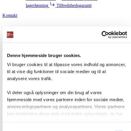
lagerløsning
Tilfredshedsgaranti
Kontakt
Denne hjemmeside bruger cookies.
Vi bruger cookies til at tilpasse vores indhold og annoncer,
til at vise dig funktioner til sociale medier og til at
analysere vores trafik.
Vi deler også oplysninger om din brug af vores
hjemmeside med vores partnere inden for sociale medier,
annonceringspartnere og analysepartnere. Vores partnere
kan kombinere disse data med andre oplysninger, du har
givet dem, eller som de har indsamlet fra din brug af deres
Login
tjenester.
Samtykkevalg