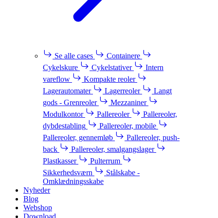
Se alle cases
Containere
Cykelskure
Cykelstativer
Intern
vareflow
Kompakte reoler
Lagerautomater
Lagerreoler
Langt
gods - Grenreoler
Mezzaniner
Modulkontor
Pallereoler
Pallereoler,
dybdestabling
Pallereoler, mobile
Pallereoler, gennemløb
Pallereoler, push-
back
Pallereoler, smalgangslager
Plastkasser
Pulterrum
Sikkerhedsværn
Stålskabe -
Omklædningsskabe
Nyheder
Blog
Webshop
Download