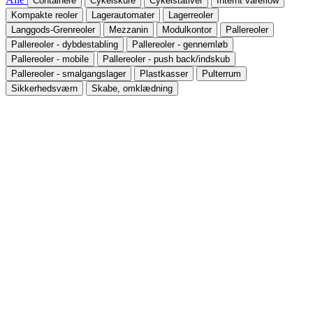
Containere
Cykelskure
Cykelstativer
Internt vareflow
Kompakte reoler
Lagerautomater
Lagerreoler
Langgods-Grenreoler
Mezzanin
Modulkontor
Pallereoler
Pallereoler - dybdestabling
Pallereoler - gennemløb
Pallereoler - mobile
Pallereoler - push back/indskub
Pallereoler - smalgangslager
Plastkasser
Pulterrum
Sikkerhedsværn
Skabe, omklædning
Lagerindretning til Ecotop
Ecotop, der leverer automatiske presenningsystemer til
transportbranchen, er flyttet til nye lokaler i Hornslet.
Læs mere
Høj sikkerhed og nem håndtering af tonstunge stålprofiler
Grenreolen gør kvalitetstjek af stålprofiler mere sikker og væsentlig
nemmere for medarbejderne
Læs mere