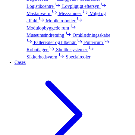
Logistikcentre
Lovpligtigt eftersyn
Maskinværn
Mezzaniner
Miljø og
affald
Mobile robotter
Modulopbyggede rum
Museumsindretning
Omklædningsskabe
Pallereoler og tilbehør
Pulterrum
Robotlager
Shuttle systemer
Sikkerhedsværn
Specialreoler
Cases