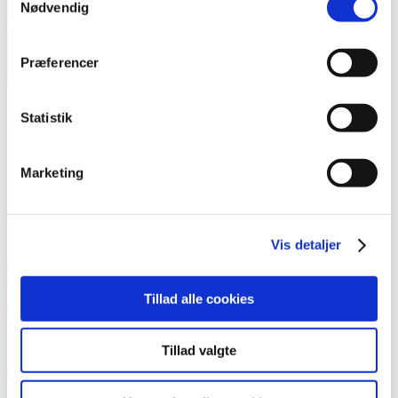
Nødvendig
Pallereoler - dybdestabling
Pallereoler - gennemløb
Pallereoler - mobile
Pallereoler - push back/indskub
Pallereoler - smalgangslager
Plastkasser
Pulterrum
Præferencer
Sikkerhedsværn
Skabe, omklædning
Statistik
Lagerreoler til showroom hos Bent Brandt
Læs mere
Marketing
Eksporten til 80 lande foregår fra lageret i Støvring
Vis detaljer
Bros Holding/HCB Group indretter med pallereoler, mezzanin og
lagerautomat.
Tillad alle cookies
Læs mere
Tillad valgte
Modernisering af lageret hos Semler Mobility