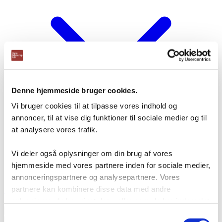
Denne hjemmeside bruger cookies.
Vi bruger cookies til at tilpasse vores indhold og
annoncer, til at vise dig funktioner til sociale medier og til
at analysere vores trafik.
Vi deler også oplysninger om din brug af vores
hjemmeside med vores partnere inden for sociale medier,
annonceringspartnere og analysepartnere. Vores
partnere kan kombinere disse data med andre
Nulstil filter
Alle
Containere
Cykelskure
Cykelstativer
Internt vareflow
oplysninger, du har givet dem, eller som de har indsamlet
Kompakte reoler
Lagerautomater
Lagerreoler
fra din brug af deres tjenester.
Samtykkevalg
Langgods-Grenreoler
Mezzanin
Modulkontor
Pallereoler