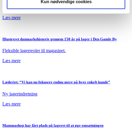
Kun nødvendige cookies
De gamle lagerreoler kunne ikke længere suppleres, og Claus Bøje
Rasmussen ønskede et ensartet udtryk på lageret.
Læs mere
Illustreret danmarkshistorie gennem 150 år på lager i Den Gamle By
Fleksible lagerreoler til magasinet.
Læs mere
Læderiet: “Vi kan nu fokusere endnu mere på hver enkelt kunde”
Ny lagerindretning
Læs mere
Mammashop har fået plads på lageret til at øge omsætningen