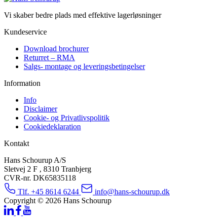
Vi skaber bedre plads med effektive lagerløsninger
Kundeservice
Download brochurer
Returret – RMA
Salgs- montage og leveringsbetingelser
Information
Info
Disclaimer
Cookie- og Privatlivspolitik
Cookiedeklaration
Kontakt
Hans Schourup A/S
Sletvej 2 F , 8310 Tranbjerg
CVR-nr. DK65835118
Tlf. +45 8614 6244
info@hans-schourup.dk
Copyright © 2026 Hans Schourup