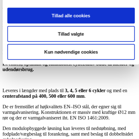
Vind dit næste projekt med cykelstativer
Tillad alle cookies
I videoen herunder fortæller Nick Møller Merch,
hvordan du kan vinde dit næste projekt med cykelstativer sammen med os.
Tillad valgte
Basic cykelstativ
Kun nødvendige cookies
Et enkelt, optimalt og funktionelt cykelstativ både til kælder og
udendørsbrug.
Leveres i længder med plads til
3, 4, 5 eller 6 cykler
og med en
centerafstand på 400, 500 eller 600 mm
.
De er fremstillet af højkvalitets EN–ISO stål, der egner sig til
varmgalvanisering. Konstruktionen er massiv med kraftige Ø12 mm
rør og der er varmgalvaniseret iht. EN ISO 1461:2009.
Den modulopbyggede løsning kan leveres til nedstøbning, med
fodplade/vægbeslag til forankring, samt med beslag til dobbeltsidet