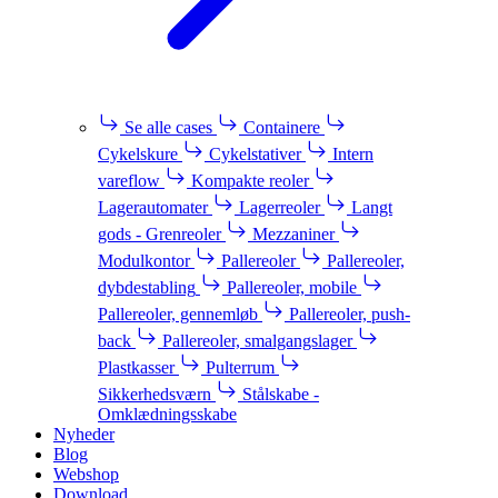
Se alle cases
Containere
Cykelskure
Cykelstativer
Intern
vareflow
Kompakte reoler
Lagerautomater
Lagerreoler
Langt
gods - Grenreoler
Mezzaniner
Modulkontor
Pallereoler
Pallereoler,
dybdestabling
Pallereoler, mobile
Pallereoler, gennemløb
Pallereoler, push-
back
Pallereoler, smalgangslager
Plastkasser
Pulterrum
Sikkerhedsværn
Stålskabe -
Omklædningsskabe
Nyheder
Blog
Webshop
Download