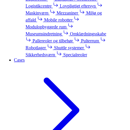
Logistikcentre
Lovpligtigt eftersyn
Maskinværn
Mezzaniner
Miljø og
affald
Mobile robotter
Modulopbyggede rum
Museumsindretning
Omklædningsskabe
Pallereoler og tilbehør
Pulterrum
Robotlager
Shuttle systemer
Sikkerhedsværn
Specialreoler
Cases