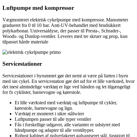
Luftpumpe med kompressor
Vægmonteret elektrisk cykelpumpe med kompressor. Manometer
gradueret fra 0 til 10 bar. Anti-UV-behandlet med brudsikkert
polykarbonat. Universaldyse, der passer til Presta-, Schrader-,
Woods- og Dunlop-ventiler. Leveres med tre skruer og prop, kun
tilpasset hårde materiale
Servicestationer
Servicestationer i byrummet gør det nemt at være på farten i byen
med sin cykel. En servicestation gør det ud for et lille værksted, hvor
det mest almindelige værktøj er lige ved hånden og let tilgængeligt
for fx cyklister, barnevogne og kørestole.
Et lille værksted med værktøj og luftpumpe til cykler,
kørestole, barnevogne og lign.
Værktøj er monteret i sikre stålwirer
Luftpumpen passer til alle typer ventiler
Fås i forskellige udgaver, alle varianter er udstyret med
håndpumpe og adapter til alle ventiltyper.
Robust kabinet af pulverlakeret galvaniseret stål, fastgjort til