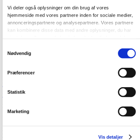
Vi deler også oplysninger om din brug af vores
hjemmeside med vores partnere inden for sociale medier,
annonceringspartnere og analysepartnere. Vores partnere
kan kombinere disse data med andre oplysninger, du har
givet dem, eller som de har indsamlet fra din brug af deres
tjenester.
Samtykkevalg
Nødvendig
Præferencer
Menu
Statistik
Forside
-
Projektløsninger
-
Cykelstativer
Projektløsninger
Marketing
Cykelstativer – Cykelparkering
Et enkelt, optimalt og funktionelt cykelstativ både til kælder og
Vis detaljer
udendørsbrug.