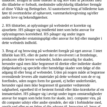
tilladelse. Brugen af disse billeder af dig selv eller af personer med
din tilladelse er forbudt, medmindre udtrykkelig tilladelser fremgår
af disse Vilkår og Betingelser. Al uautoriseret brug af billederne kan
føre til overtrædelse af ophavsret, varemærkelovgivning og/eller
andre love og bekendtgørelser.
2. HS tilstræber, at oplysninger på webstedet er korrekte og
ajourførte. HS påtager sig imidlertid intet som helst ansvar for
oplysningernes korrekthed. HS påtager sig under ingen
omstændigheder erstatningspligt eller ansvar for fejl eller mangler i
dette websteds indhold.
3. Brug af og browsing på webstedet foregår på eget ansvar. I intet
tilfælde kan HS, eller de parter der er involveret i at frembringe,
producere eller levere webstedet, holdes ansvarlig for skader,
herunder også men ikke begrænset til direkte eller indirekte skader
(følgeskader) og specielle eller hændelige skader som følge af din
adgang til eller brug af webstedet. Uden på nogen måde at begrænse
ovenstående leveres alle materialer på dette websted som de er og
forefindes, uden nogen form for garanti, ej heller underforstået,
herunder også men ikke begrænset til garantier vedrørende
salgbarhed, egnethed til et bestemt formål eller ikke-krænkelse af en
immaterialret. HS påtager sig i øvrigt under ingen omstændigheder
ansvar for nogen som helst form for skade, incl. computer vira, på
dit computer udstyr eller andre ejendele, der står i forbindelse med,
opstår ved eller er en følge af din adgang til, browsing på, brug af