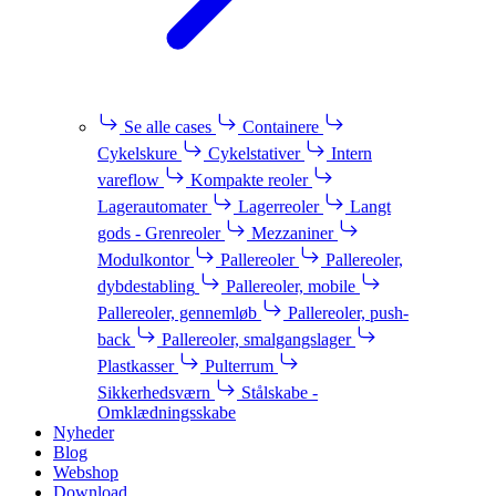
Se alle cases
Containere
Cykelskure
Cykelstativer
Intern
vareflow
Kompakte reoler
Lagerautomater
Lagerreoler
Langt
gods - Grenreoler
Mezzaniner
Modulkontor
Pallereoler
Pallereoler,
dybdestabling
Pallereoler, mobile
Pallereoler, gennemløb
Pallereoler, push-
back
Pallereoler, smalgangslager
Plastkasser
Pulterrum
Sikkerhedsværn
Stålskabe -
Omklædningsskabe
Nyheder
Blog
Webshop
Download