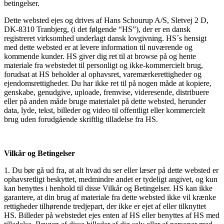
betingelser.
Dette websted ejes og drives af Hans Schourup A/S, Sletvej 2 D,
DK-8310 Tranbjerg, (i det følgende “HS”), der er en dansk
registreret virksomhed underlagt dansk lovgivning. HS´s hensigt
med dette websted er at levere information til nuværende og
kommende kunder. HS giver dig ret til at browse på og hente
materiale fra webstedet til personligt og ikke-kommercielt brug,
forudsat at HS beholder al ophavsret, varemærkerettigheder og
ejendomsrettigheder. Du har ikke ret til på nogen måde at kopiere,
genskabe, genudgive, uploade, fremvise, videresende, distribuere
eller på anden måde bruge materialet på dette websted, herunder
data, lyde, tekst, billeder og video til offentligt eller kommercielt
brug uden forudgående skriftlig tilladelse fra HS.
Vilkår og Betingelser
1. Du bør gå ud fra, at alt hvad du ser eller læser på dette websted er
ophavsretligt beskyttet, medmindre andet er tydeligt angivet, og kun
kan benyttes i henhold til disse Vilkår og Betingelser. HS kan ikke
garantere, at din brug af materiale fra dette websted ikke vil krænke
rettigheder tilhørende tredjepart, der ikke er ejet af eller tilknyttet
HS. Billeder på webstedet ejes enten af HS eller benyttes af HS med