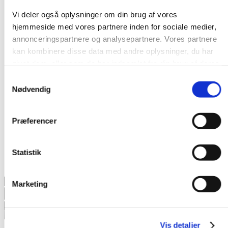
Vi deler også oplysninger om din brug af vores
hjemmeside med vores partnere inden for sociale medier,
annonceringspartnere og analysepartnere. Vores partnere
kan kombinere disse data med andre oplysninger, du har
givet dem, eller som de har indsamlet fra din brug af deres
tjenester.
Samtykkevalg
Nødvendig
Præferencer
Statistik
Opret bruger
Products
Marketing
search
Vis detaljer