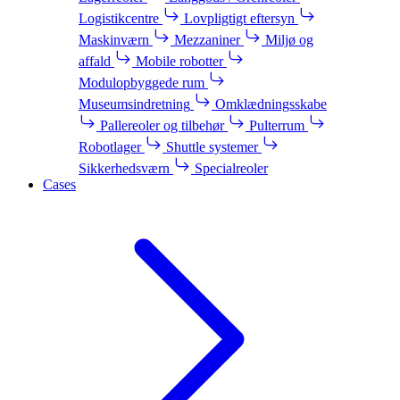
Logistikcentre
Lovpligtigt eftersyn
Maskinværn
Mezzaniner
Miljø og
affald
Mobile robotter
Modulopbyggede rum
Museumsindretning
Omklædningsskabe
Pallereoler og tilbehør
Pulterrum
Robotlager
Shuttle systemer
Sikkerhedsværn
Specialreoler
Cases