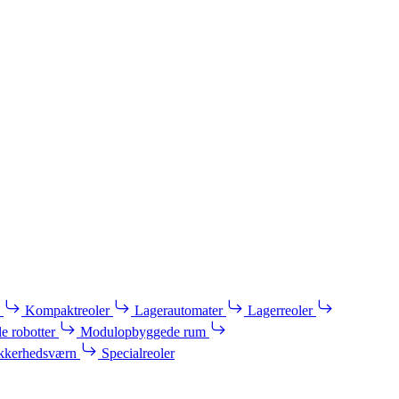
Kompaktreoler
Lagerautomater
Lagerreoler
e robotter
Modulopbyggede rum
kkerhedsværn
Specialreoler