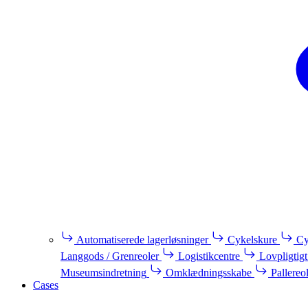
Automatiserede lagerløsninger
Cykelskure
Cy
Langgods / Grenreoler
Logistikcentre
Lovpligtigt
Museumsindretning
Omklædningsskabe
Pallereo
Cases