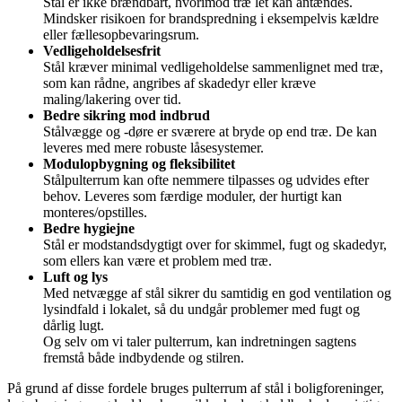
Stål er ikke brændbart, hvorimod træ let kan antændes.
Mindsker risikoen for brandspredning i eksempelvis kældre
eller fællesopbevaringsrum.
Vedligeholdelsesfrit
Stål kræver minimal vedligeholdelse sammenlignet med træ,
som kan rådne, angribes af skadedyr eller kræve
maling/lakering over tid.
Bedre sikring mod indbrud
Stålvægge og -døre er sværere at bryde op end træ. De kan
leveres med mere robuste låsesystemer.
Modulopbygning og fleksibilitet
Stålpulterrum kan ofte nemmere tilpasses og udvides efter
behov. Leveres som færdige moduler, der hurtigt kan
monteres/opstilles.
Bedre hygiejne
Stål er modstandsdygtigt over for skimmel, fugt og skadedyr,
som ellers kan være et problem med træ.
Luft og lys
Med netvægge af stål sikrer du samtidig en god ventilation og
lysindfald i lokalet, så du undgår problemer med fugt og
dårlig lugt.
Og selv om vi taler pulterrum, kan indretningen sagtens
fremstå både indbydende og stilren.
På grund af disse fordele bruges pulterrum af stål i boligforeninger,