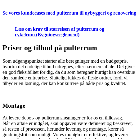
Se vores kundecases med pulterrum til nybyggeri og renovering
Læs om krav til størrelsen af pulterrum og
cykelrum (Bygningsreglement)
Priser og tilbud på pulterrum
Som udgangspunktet starter alle beregninger med en budgetpris,
hvorfra det endelige tilbud udregnes, efter nærmere aftale. Det giver
en god fleksibilitet for dig, da du som beregner hurtigt kan overskue
den samlede entreprise. Slutteligt lukkes de fleste ordrer, fordi vi
tilbyder en løsning, der kan konkurrere på både pris og kvalitet.
Montage
At levere depot- og pulterrumsløsninger er for os en tillidssag.
Når en aftale er indgået, skal opgaven være defineret og beskrevet,
så resten af processen, herunder levering og montage, kører så
gnidningsfrit som muligt. Vores montører er effektive, og leverer