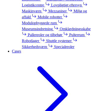
Logistikcentre
Lovpligtigt eftersyn
Maskinværn
Mezzaniner
Miljø og
affald
Mobile robotter
Modulopbyggede rum
Museumsindretning
Omklædningsskabe
Pallereoler og tilbehør
Pulterrum
Robotlager
Shuttle systemer
Sikkerhedsværn
Specialreoler
Cases