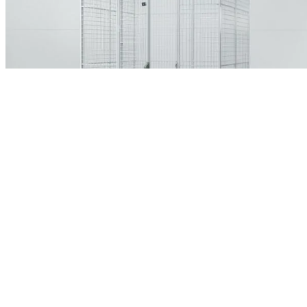
Model F, FK,FK+ og FP