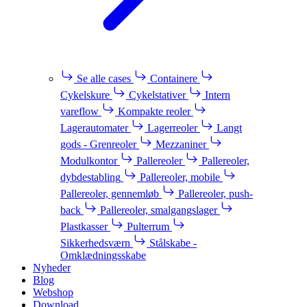
Se alle cases
Containere
Cykelskure
Cykelstativer
Intern
vareflow
Kompakte reoler
Lagerautomater
Lagerreoler
Langt
gods - Grenreoler
Mezzaniner
Modulkontor
Pallereoler
Pallereoler,
dybdestabling
Pallereoler, mobile
Pallereoler, gennemløb
Pallereoler, push-
back
Pallereoler, smalgangslager
Plastkasser
Pulterrum
Sikkerhedsværn
Stålskabe -
Omklædningsskabe
Nyheder
Blog
Webshop
Download