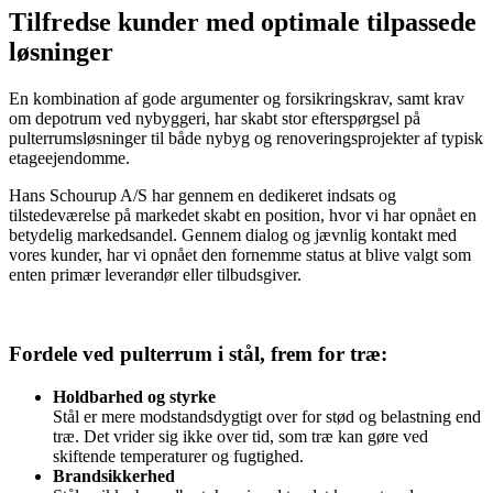
Tilfredse kunder med optimale tilpassede
løsninger
En kombination af gode argumenter og forsikringskrav, samt krav
om depotrum ved nybyggeri, har skabt stor efterspørgsel på
pulterrumsløsninger til både nybyg og renoveringsprojekter af typisk
etageejendomme.
Hans Schourup A/S har gennem en dedikeret indsats og
tilstedeværelse på markedet skabt en position, hvor vi har opnået en
betydelig markedsandel. Gennem dialog og jævnlig kontakt med
vores kunder, har vi opnået den fornemme status at blive valgt som
enten primær leverandør eller tilbudsgiver.
Fordele ved pulterrum i stål, frem for træ:
Holdbarhed og styrke
Stål er mere modstandsdygtigt over for stød og belastning end
træ. Det vrider sig ikke over tid, som træ kan gøre ved
skiftende temperaturer og fugtighed.
Brandsikkerhed