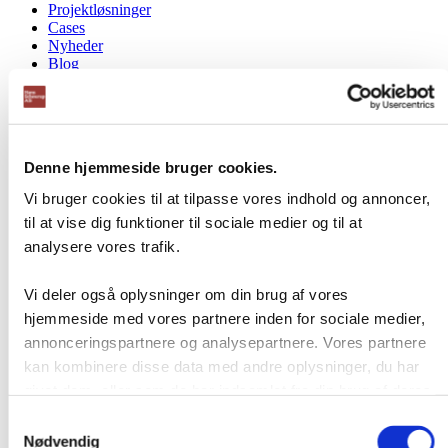
Projektløsninger
Cases
Nyheder
Blog
Webshop
Download
Kontakt/Info
Denne hjemmeside bruger cookies.
Vi bruger cookies til at tilpasse vores indhold og annoncer,
til at vise dig funktioner til sociale medier og til at
analysere vores trafik.
Vi deler også oplysninger om din brug af vores
hjemmeside med vores partnere inden for sociale medier,
annonceringspartnere og analysepartnere. Vores partnere
kan kombinere disse data med andre oplysninger, du har
givet dem, eller som de har indsamlet fra din brug af deres
tjenester.
Samtykkevalg
Nødvendig