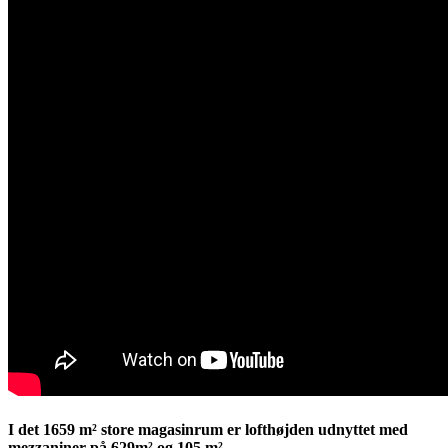
I det 1659 m² store magasinrum er lofthøjden udnyttet med
mezzaniner på 629m² og 105 m²