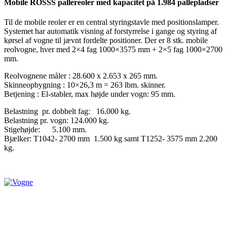
Mobile ROSSS pallereoler med kapacitet på 1.984 pallepladser
Til de mobile reoler er en central styringstavle med positionslamper.
Systemet har automatik visning af forstyrrelse i gange og styring af
kørsel af vogne til jævnt fordelte positioner. Der er 8 stk. mobile
reolvogne, hver med 2×4 fag 1000×3575 mm + 2×5 fag 1000×2700
mm.
Reolvognene måler : 28.600 x 2.653 x 265 mm.
Skinneopbygning : 10×26,3 m = 263 lbm. skinner.
Betjening : El-stabler, max højde under vogn: 95 mm.
Belastning pr. dobbelt fag: 16.000 kg.
Belastning pr. vogn: 124.000 kg.
Stigehøjde: 5.100 mm.
Bjælker: T1042- 2700 mm 1.500 kg samt T1252- 3575 mm 2.200
kg.