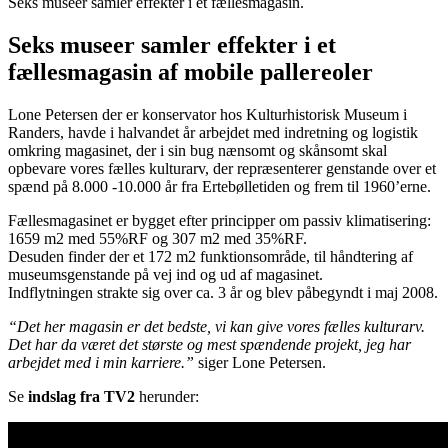
Seks museer samler effekter i et fællesmagasin.
Seks museer samler effekter i et
fællesmagasin af mobile pallereoler
Lone Petersen der er konservator hos Kulturhistorisk Museum i
Randers, havde i halvandet år arbejdet med indretning og logistik
omkring magasinet, der i sin bug nænsomt og skånsomt skal
opbevare vores fælles kulturarv, der repræsenterer genstande over et
spænd på 8.000 -10.000 år fra Ertebølletiden og frem til 1960’erne.
Fællesmagasinet er bygget efter principper om passiv klimatisering:
1659 m2 med 55%RF og 307 m2 med 35%RF.
Desuden finder der et 172 m2 funktionsområde, til håndtering af
museumsgenstande på vej ind og ud af magasinet.
Indflytningen strakte sig over ca. 3 år og blev påbegyndt i maj 2008.
“Det her magasin er det bedste, vi kan give vores fælles kulturarv.
Det har da været det største og mest spændende projekt, jeg har
arbejdet med i min karriere.”
siger Lone Petersen.
Se
indslag fra TV2
herunder: