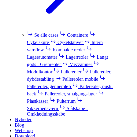
Se alle cases
Containere
Cykelskure
Cykelstativer
Intern
vareflow
Kompakte reoler
Lagerautomater
Lagerreoler
Langt
gods - Grenreoler
Mezzaniner
Modulkontor
Pallereoler
Pallereoler,
dybdestabling
Pallereoler, mobile
Pallereoler, gennemløb
Pallereoler, push-
back
Pallereoler, smalgangslager
Plastkasser
Pulterrum
Sikkerhedsværn
Stålskabe -
Omklædningsskabe
Nyheder
Blog
Webshop
Download