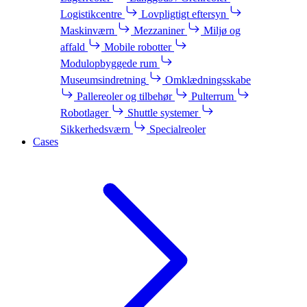
Logistikcentre
Lovpligtigt eftersyn
Maskinværn
Mezzaniner
Miljø og
affald
Mobile robotter
Modulopbyggede rum
Museumsindretning
Omklædningsskabe
Pallereoler og tilbehør
Pulterrum
Robotlager
Shuttle systemer
Sikkerhedsværn
Specialreoler
Cases