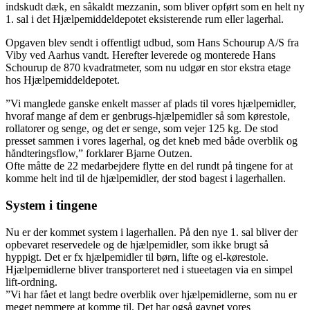
indskudt dæk, en såkaldt mezzanin, som bliver opført som en helt ny
1. sal i det Hjælpemiddeldepotet eksisterende rum eller lagerhal.
Opgaven blev sendt i offentligt udbud, som Hans Schourup A/S fra
Viby ved Aarhus vandt. Herefter leverede og monterede Hans
Schourup de 870 kvadratmeter, som nu udgør en stor ekstra etage
hos Hjælpemiddeldepotet.
”Vi manglede ganske enkelt masser af plads til vores hjælpemidler,
hvoraf mange af dem er genbrugs-hjælpemidler så som kørestole,
rollatorer og senge, og det er senge, som vejer 125 kg. De stod
presset sammen i vores lagerhal, og det kneb med både overblik og
håndteringsflow,” forklarer Bjarne Outzen.
Ofte måtte de 22 medarbejdere flytte en del rundt på tingene for at
komme helt ind til de hjælpemidler, der stod bagest i lagerhallen.
System i tingene
Nu er der kommet system i lagerhallen. På den nye 1. sal bliver der
opbevaret reservedele og de hjælpemidler, som ikke brugt så
hyppigt. Det er fx hjælpemidler til børn, lifte og el-kørestole.
Hjælpemidlerne bliver transporteret ned i stueetagen via en simpel
lift-ordning.
”Vi har fået et langt bedre overblik over hjælpemidlerne, som nu er
meget nemmere at komme til. Det har også gavnet vores