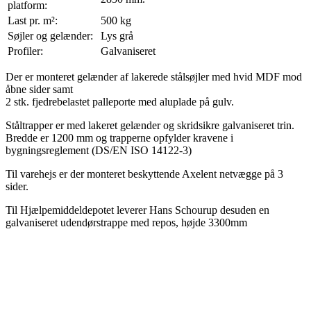
platform:
Last pr. m²:
500 kg
Søjler og gelænder:
Lys grå
Profiler:
Galvaniseret
Der er monteret gelænder af lakerede stålsøjler med hvid MDF mod
åbne sider samt
2 stk. fjedrebelastet palleporte med aluplade på gulv.
Ståltrapper er med lakeret gelænder og skridsikre galvaniseret trin.
Bredde er 1200 mm og trapperne opfylder kravene i
bygningsreglement (DS/EN ISO 14122-3)
Til varehejs er der monteret beskyttende Axelent netvægge på 3
sider.
Til Hjælpemiddeldepotet leverer Hans Schourup desuden en
galvaniseret udendørstrappe med repos, højde 3300mm