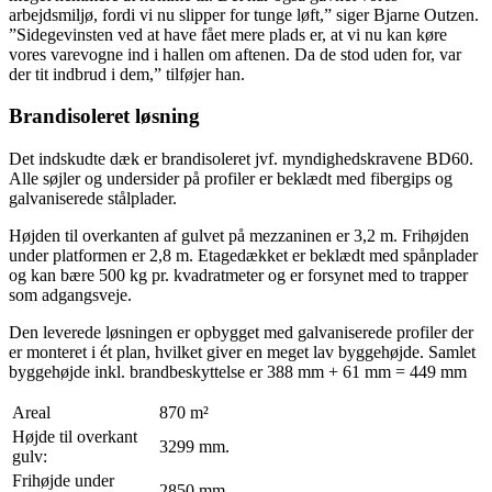
arbejdsmiljø, fordi vi nu slipper for tunge løft,” siger Bjarne Outzen.
”Sidegevinsten ved at have fået mere plads er, at vi nu kan køre
vores varevogne ind i hallen om aftenen. Da de stod uden for, var
der tit indbrud i dem,” tilføjer han.
Brandisoleret løsning
Det indskudte dæk er brandisoleret jvf. myndighedskravene BD60.
Alle søjler og undersider på profiler er beklædt med fibergips og
galvaniserede stålplader.
Højden til overkanten af gulvet på mezzaninen er 3,2 m. Frihøjden
under platformen er 2,8 m. Etagedækket er beklædt med spånplader
og kan bære 500 kg pr. kvadratmeter og er forsynet med to trapper
som adgangsveje.
Den leverede løsningen er opbygget med galvaniserede profiler der
er monteret i ét plan, hvilket giver en meget lav byggehøjde. Samlet
byggehøjde inkl. brandbeskyttelse er 388 mm + 61 mm = 449 mm
Areal
870 m²
Højde til overkant
3299 mm.
gulv:
Frihøjde under
2850 mm.