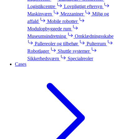
Logistikcentre
Lovpligtigt eftersyn
Maskinværn
Mezzaniner
Miljø og
affald
Mobile robotter
Modulopbyggede rum
Museumsindretning
Omklædningsskabe
Pallereoler og tilbehør
Pulterrum
Robotlager
Shuttle systemer
Sikkerhedsværn
Specialreoler
Cases