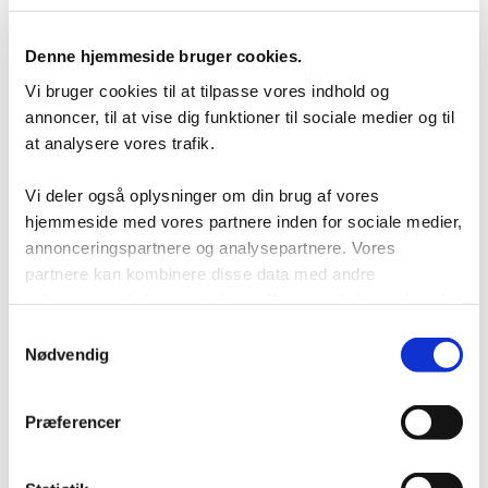
Kontakt/Info
Denne hjemmeside bruger cookies.
Vi bruger cookies til at tilpasse vores indhold og
annoncer, til at vise dig funktioner til sociale medier og til
at analysere vores trafik.
Vi deler også oplysninger om din brug af vores
hjemmeside med vores partnere inden for sociale medier,
annonceringspartnere og analysepartnere. Vores
partnere kan kombinere disse data med andre
oplysninger, du har givet dem, eller som de har indsamlet
fra din brug af deres tjenester.
Samtykkevalg
Nødvendig
Om os
Kapacitetsanalyse
Præferencer
Professionel montage
RAL farver
Download brochurer
Testimonials
Storkundeaftale
Finansiering af din