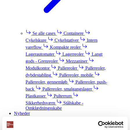
Se alle cases
Containere
Cykelskure
Cykelstativer
Intern
vareflow
Kompakte reoler
Lagerautomater
Lagerreoler
Langt
gods - Grenreoler
Mezzaniner
Modulkontor
Pallereoler
Pallereoler,
dybdestabling
Pallereoler, mobile
Pallereoler, gennemløb
Pallereoler, push-
back
Pallereoler, smalgangslager
Plastkasser
Pulterrum
Sikkerhedsværn
Stålskabe -
Omklædningsskabe
Nyheder
Blog
Webshop
Download