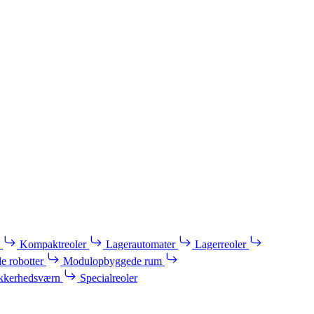
Kompaktreoler
Lagerautomater
Lagerreoler
e robotter
Modulopbyggede rum
kkerhedsværn
Specialreoler