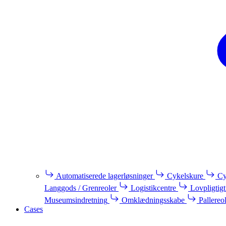
Automatiserede lagerløsninger
Cykelskure
Cy
Langgods / Grenreoler
Logistikcentre
Lovpligtigt
Museumsindretning
Omklædningsskabe
Pallereo
Cases