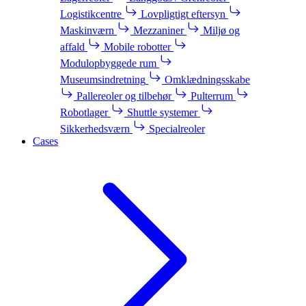
Logistikcentre
Lovpligtigt eftersyn
Maskinværn
Mezzaniner
Miljø og
affald
Mobile robotter
Modulopbyggede rum
Museumsindretning
Omklædningsskabe
Pallereoler og tilbehør
Pulterrum
Robotlager
Shuttle systemer
Sikkerhedsværn
Specialreoler
Cases