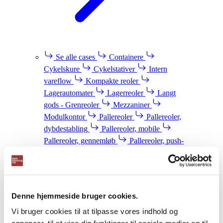
Se alle cases
Containere
Cykelskure
Cykelstativer
Intern
vareflow
Kompakte reoler
Lagerautomater
Lagerreoler
Langt
gods - Grenreoler
Mezzaniner
Modulkontor
Pallereoler
Pallereoler,
dybdestabling
Pallereoler, mobile
Pallereoler, gennemløb
Pallereoler, push-
back
Pallereoler, smalgangslager
Plastkasser
Pulterrum
Sikkerhedsværn
Stålskabe -
Omklædningsskabe
Nyheder
Denne hjemmeside bruger cookies.
Blog
Vi bruger cookies til at tilpasse vores indhold og
Webshop
Download