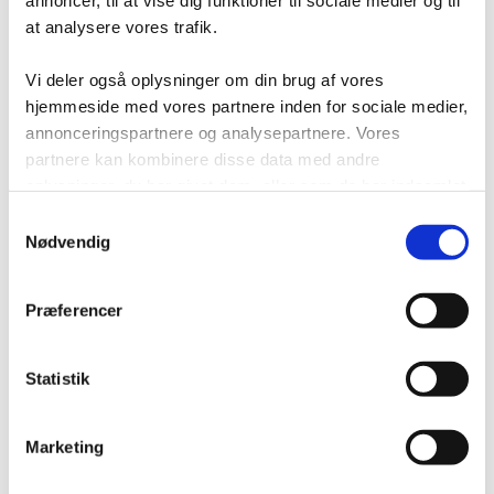
annoncer, til at vise dig funktioner til sociale medier og til
Kontakt/Info
at analysere vores trafik.
Vi deler også oplysninger om din brug af vores
hjemmeside med vores partnere inden for sociale medier,
annonceringspartnere og analysepartnere. Vores
partnere kan kombinere disse data med andre
oplysninger, du har givet dem, eller som de har indsamlet
fra din brug af deres tjenester.
Samtykkevalg
Nødvendig
Præferencer
Statistik
Om os
Kapacitetsanalyse
Professionel montage
RAL farver
Marketing
Download brochurer
Testimonials
Storkundeaftale
Finansiering af din