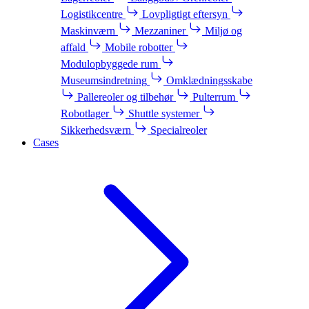
Logistikcentre
Lovpligtigt eftersyn
Maskinværn
Mezzaniner
Miljø og
affald
Mobile robotter
Modulopbyggede rum
Museumsindretning
Omklædningsskabe
Pallereoler og tilbehør
Pulterrum
Robotlager
Shuttle systemer
Sikkerhedsværn
Specialreoler
Cases