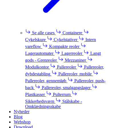
Se alle cases
Containere
Cykelskure
Cykelstativer
Intern
vareflow
Kompakte reoler
Lagerautomater
Lagerreoler
Langt
gods - Grenreoler
Mezzaniner
Modulkontor
Pallereoler
Pallereoler,
dybdestabling
Pallereoler, mobile
Pallereoler, gennemløb
Pallereoler, push-
back
Pallereoler, smalgangslager
Plastkasser
Pulterrum
Sikkerhedsværn
Stålskabe -
Omklædningsskabe
Nyheder
Blog
Webshop
Download