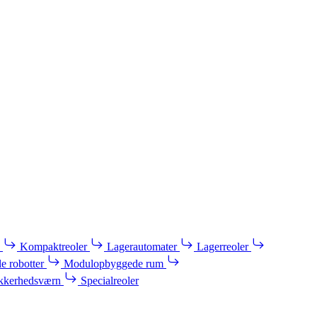
Kompaktreoler
Lagerautomater
Lagerreoler
e robotter
Modulopbyggede rum
kkerhedsværn
Specialreoler