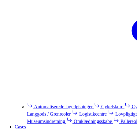
Automatiserede lagerløsninger
Cykelskure
Cy
Langgods / Grenreoler
Logistikcentre
Lovpligtigt
Museumsindretning
Omklædningsskabe
Pallereo
Cases