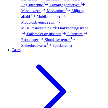
Logistikcentre
Lovpligtigt eftersyn
Maskinværn
Mezzaniner
Miljø og
affald
Mobile robotter
Modulopbyggede rum
Museumsindretning
Omklædningsskabe
Pallereoler og tilbehør
Pulterrum
Robotlager
Shuttle systemer
Sikkerhedsværn
Specialreoler
Cases