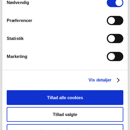
Nødvendig
Kontakt/Info
Præferencer
Statistik
Marketing
Vis detaljer
Tillad alle cookies
Om os
Kapacitetsanalyse
Tillad valgte
Professionel montage
RAL farver
Download brochurer
Testimonials
Storkundeaftale
Finansiering af din