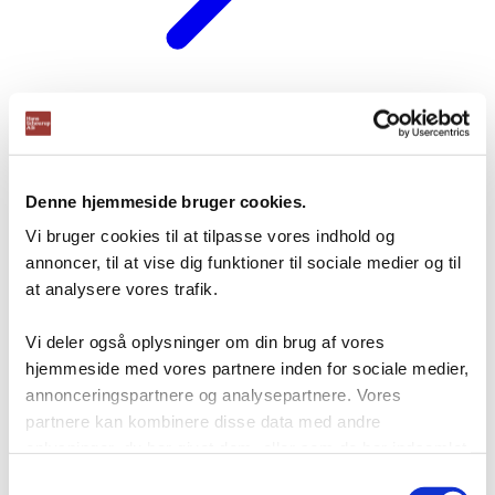
Se alle cases
Containere
Cykelskure
Cykelstativer
Intern
vareflow
Kompakte reoler
Denne hjemmeside bruger cookies.
Lagerautomater
Lagerreoler
Langt
gods - Grenreoler
Mezzaniner
Vi bruger cookies til at tilpasse vores indhold og
Modulkontor
Pallereoler
Pallereoler,
annoncer, til at vise dig funktioner til sociale medier og til
dybdestabling
Pallereoler, mobile
at analysere vores trafik.
Pallereoler, gennemløb
Pallereoler, push-
back
Pallereoler, smalgangslager
Vi deler også oplysninger om din brug af vores
Plastkasser
Pulterrum
hjemmeside med vores partnere inden for sociale medier,
Sikkerhedsværn
Stålskabe -
annonceringspartnere og analysepartnere. Vores
Omklædningsskabe
partnere kan kombinere disse data med andre
Nyheder
oplysninger, du har givet dem, eller som de har indsamlet
Blog
Webshop
fra din brug af deres tjenester.
Samtykkevalg
Download