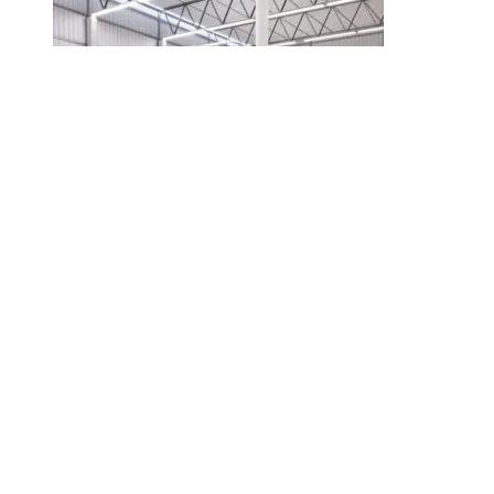
2R Fodgængerbarriere XL
ZETA/TETA
Læs mere