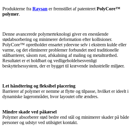
Produkterne fra
Raysan
er fremstillet af patenteret
PolyCore™
polymer
.
Denne avancerede polymerteknologi giver en enestående
stødabsorbering og minimerer deformation efter kollisioner.
PolyCore™ opretholder ensartet ydeevne selv i ekstrem kulde eller
varme, og det eliminerer problemer forbundet med traditionelle
stålbarrierer, såsom rust, afskalning af maling og metaltræthed.
Resultatet er et holdbart og vedligeholdelsesvenligt
beskyttelsessystem, der er bygget til krævende industrielle miljøer.
Let håndtering og fleksibel placering
Barrierer af polymer er nemme at flytte og tilpasse, hvilket er ideelt i
dynamiske lagerområder, hvor layoutet ofte ændres.
Mindre skade ved påkørsel
Polymer absorberer stød bedre end stål og minimerer skader på både
personer og udstyr ved utilsigtet kontakt.