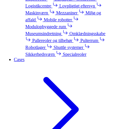
Logistikcentre
Lovpligtigt eftersyn
Maskinværn
Mezzaniner
Miljø og
affald
Mobile robotter
Modulopbyggede rum
Museumsindretning
Omklædningsskabe
Pallereoler og tilbehør
Pulterrum
Robotlager
Shuttle systemer
Sikkerhedsværn
Specialreoler
Cases