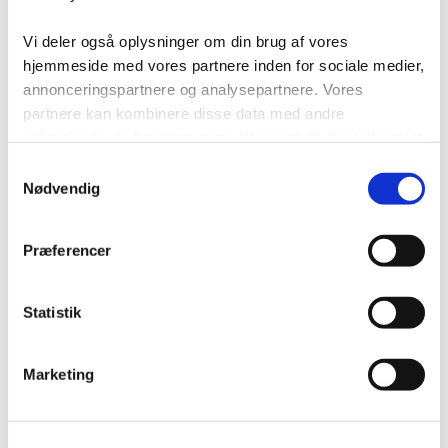
Projektløsninger
Cases
Vi deler også oplysninger om din brug af vores
Nyheder
Blog
hjemmeside med vores partnere inden for sociale medier,
Webshop
annonceringspartnere og analysepartnere. Vores
Download
partnere kan kombinere disse data med andre
Kontakt/Info
oplysninger, du har givet dem, eller som de har indsamlet
fra din brug af deres tjenester.
Samtykkevalg
Nødvendig
Præferencer
Statistik
Marketing