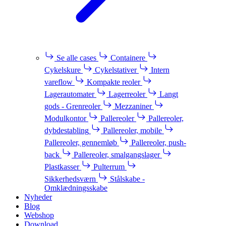
Se alle cases
Containere
Cykelskure
Cykelstativer
Intern
vareflow
Kompakte reoler
Lagerautomater
Lagerreoler
Langt
gods - Grenreoler
Mezzaniner
Modulkontor
Pallereoler
Pallereoler,
dybdestabling
Pallereoler, mobile
Pallereoler, gennemløb
Pallereoler, push-
back
Pallereoler, smalgangslager
Plastkasser
Pulterrum
Sikkerhedsværn
Stålskabe -
Omklædningsskabe
Nyheder
Blog
Webshop
Download