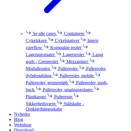
Se alle cases
Containere
Cykelskure
Cykelstativer
Intern
vareflow
Kompakte reoler
Lagerautomater
Lagerreoler
Langt
gods - Grenreoler
Mezzaniner
Modulkontor
Pallereoler
Pallereoler,
dybdestabling
Pallereoler, mobile
Pallereoler, gennemløb
Pallereoler, push-
back
Pallereoler, smalgangslager
Plastkasser
Pulterrum
Sikkerhedsværn
Stålskabe -
Omklædningsskabe
Nyheder
Blog
Webshop
Download