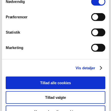
Nødvendig
Projektløsninger
Cases
Nyheder
Blog
Præferencer
Webshop
Download
Kontakt/Info
Statistik
Marketing
Vis detaljer
Tillad alle cookies
Tillad valgte