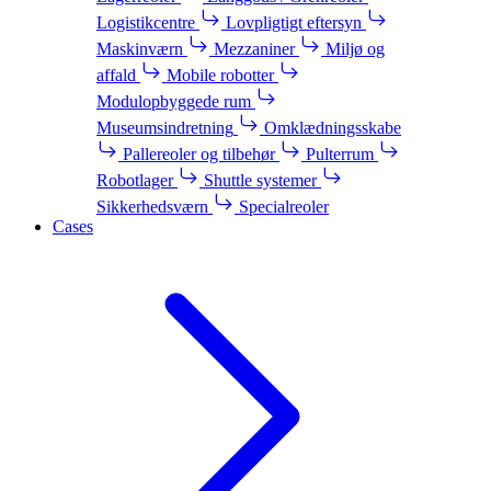
Logistikcentre
Lovpligtigt eftersyn
Maskinværn
Mezzaniner
Miljø og
affald
Mobile robotter
Modulopbyggede rum
Museumsindretning
Omklædningsskabe
Pallereoler og tilbehør
Pulterrum
Robotlager
Shuttle systemer
Sikkerhedsværn
Specialreoler
Cases