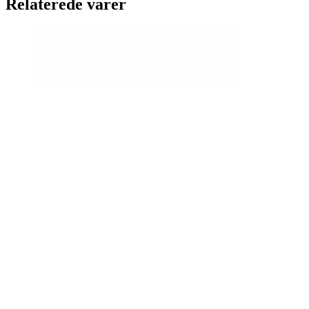
Relaterede varer
Armet bænkstel 322 mm
DKK
1.614,00