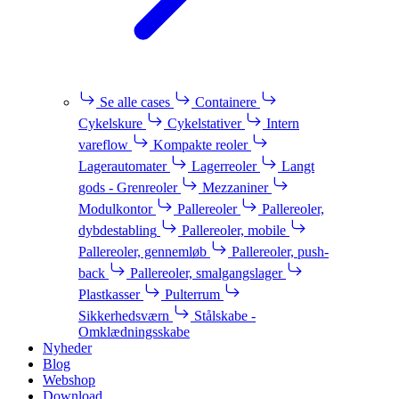
Se alle cases
Containere
Cykelskure
Cykelstativer
Intern
vareflow
Kompakte reoler
Lagerautomater
Lagerreoler
Langt
gods - Grenreoler
Mezzaniner
Modulkontor
Pallereoler
Pallereoler,
dybdestabling
Pallereoler, mobile
Pallereoler, gennemløb
Pallereoler, push-
back
Pallereoler, smalgangslager
Plastkasser
Pulterrum
Sikkerhedsværn
Stålskabe -
Omklædningsskabe
Nyheder
Blog
Webshop
Download