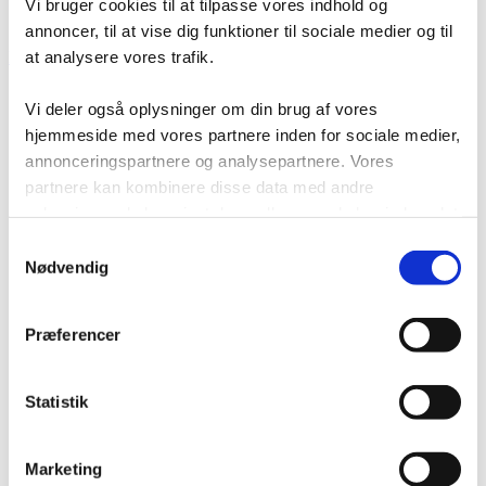
Vi bruger cookies til at tilpasse vores indhold og
lagerløsning
Tilfredshedsgaranti
annoncer, til at vise dig funktioner til sociale medier og til
at analysere vores trafik.
Kontakt
Vi deler også oplysninger om din brug af vores
hjemmeside med vores partnere inden for sociale medier,
annonceringspartnere og analysepartnere. Vores
partnere kan kombinere disse data med andre
oplysninger, du har givet dem, eller som de har indsamlet
fra din brug af deres tjenester.
Samtykkevalg
Nødvendig
Præferencer
Statistik
Login
Marketing