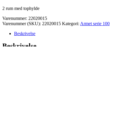
2 rum med tophylde
Varenummer: 22020015
Varenummer (SKU):
22020015
Kategori:
Armet serie 100
Beskrivelse
Beskrivelse
BxDxH: 615x500x1800 | 32,7 kg | 0,55 m³
Stålskab fremstillet af kraftige stålplader (0,6mm) i virkelig høj
kvalitet.
Produktdetaljer:
Alle stålkanter er foldede, så der ingen skarpe kanter findes.
Inde i hvert rum er der tophylde og ophængningsstang med
plastikkroge.
De hængslede døre med specielle ubrydelige hængsler har hele 180°
åbning, og er forsynet med udluftningsslidser i den øverste og
nederste del.
I døren er der kort/labelholder til navneskilt,
paraply/håndklædeholder og holder til opbevaring af f.eks mønter,
bilnøgler ect.