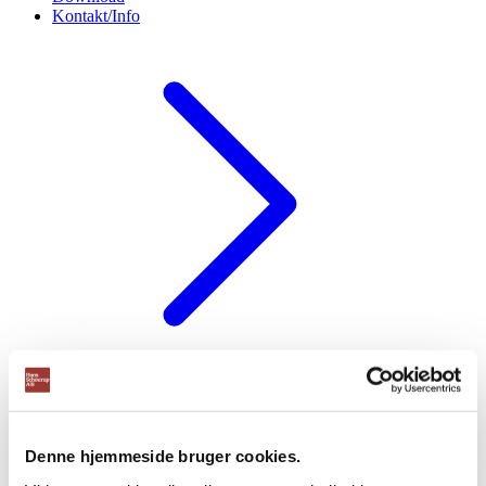
Kontakt/Info
Om os
Kapacitetsanalyse
Professionel montage
RAL farver
Download brochurer
Testimonials
Denne hjemmeside bruger cookies.
Storkundeaftale
Finansiering af din