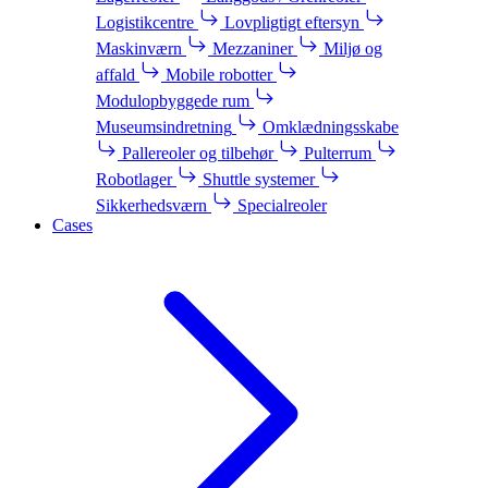
Logistikcentre
Lovpligtigt eftersyn
Maskinværn
Mezzaniner
Miljø og
affald
Mobile robotter
Modulopbyggede rum
Museumsindretning
Omklædningsskabe
Pallereoler og tilbehør
Pulterrum
Robotlager
Shuttle systemer
Sikkerhedsværn
Specialreoler
Cases