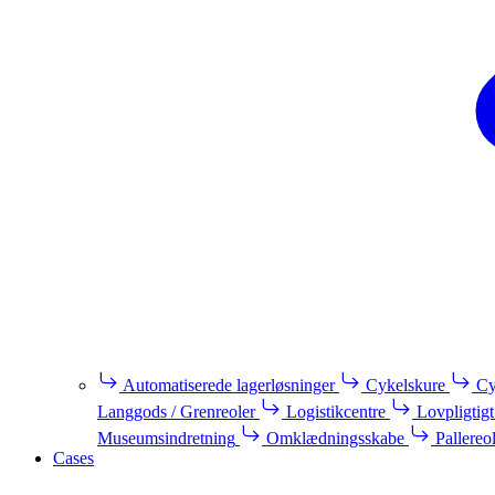
Automatiserede lagerløsninger
Cykelskure
Cy
Langgods / Grenreoler
Logistikcentre
Lovpligtigt
Museumsindretning
Omklædningsskabe
Pallereo
Cases