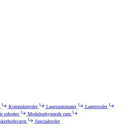
Kompaktreoler
Lagerautomater
Lagerreoler
e robotter
Modulopbyggede rum
kkerhedsværn
Specialreoler