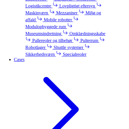
Logistikcentre
Lovpligtigt eftersyn
Maskinværn
Mezzaniner
Miljø og
affald
Mobile robotter
Modulopbyggede rum
Museumsindretning
Omklædningsskabe
Pallereoler og tilbehør
Pulterrum
Robotlager
Shuttle systemer
Sikkerhedsværn
Specialreoler
Cases