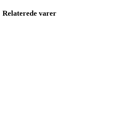
Relaterede varer
CP5 LINK plastbox rød Udv. mål
LxBxH: 350x207x175 mm