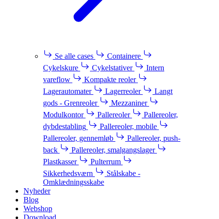
Se alle cases
Containere
Cykelskure
Cykelstativer
Intern
vareflow
Kompakte reoler
Lagerautomater
Lagerreoler
Langt
gods - Grenreoler
Mezzaniner
Modulkontor
Pallereoler
Pallereoler,
dybdestabling
Pallereoler, mobile
Pallereoler, gennemløb
Pallereoler, push-
back
Pallereoler, smalgangslager
Plastkasser
Pulterrum
Sikkerhedsværn
Stålskabe -
Omklædningsskabe
Nyheder
Blog
Webshop
Download