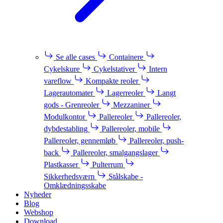
Se alle cases
Containere
Cykelskure
Cykelstativer
Intern
vareflow
Kompakte reoler
Lagerautomater
Lagerreoler
Langt
gods - Grenreoler
Mezzaniner
Modulkontor
Pallereoler
Pallereoler,
dybdestabling
Pallereoler, mobile
Pallereoler, gennemløb
Pallereoler, push-
back
Pallereoler, smalgangslager
Plastkasser
Pulterrum
Sikkerhedsværn
Stålskabe -
Omklædningsskabe
Nyheder
Blog
Webshop
Download