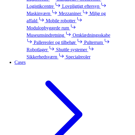
Logistikcentre
Lovpligtigt eftersyn
Maskinværn
Mezzaniner
Miljø og
affald
Mobile robotter
Modulopbyggede rum
Museumsindretning
Omklædningsskabe
Pallereoler og tilbehør
Pulterrum
Robotlager
Shuttle systemer
Sikkerhedsværn
Specialreoler
Cases