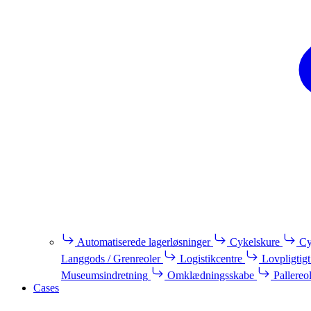
Automatiserede lagerløsninger
Cykelskure
Cy
Langgods / Grenreoler
Logistikcentre
Lovpligtigt
Museumsindretning
Omklædningsskabe
Pallereo
Cases