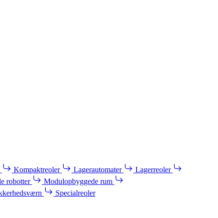
Kompaktreoler
Lagerautomater
Lagerreoler
e robotter
Modulopbyggede rum
kkerhedsværn
Specialreoler