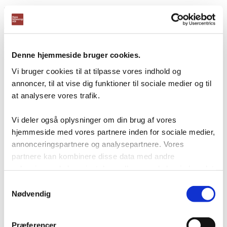
DKK
899,00
(Inkl. moms
DKK
1.123,75
)
Magnetisk etiketholder udført i 0,5mm transparant PVC.
Denne hjemmeside bruger cookies.
Varenummer: 30976020
Vi bruger cookies til at tilpasse vores indhold og
annoncer, til at vise dig funktioner til sociale medier og til
at analysere vores trafik.
Vi deler også oplysninger om din brug af vores
hjemmeside med vores partnere inden for sociale medier,
annonceringspartnere og analysepartnere. Vores
partnere kan kombinere disse data med andre
oplysninger, du har givet dem, eller som de har indsamlet
fra din brug af deres tjenester.
Samtykkevalg
Nødvendig
Præferencer