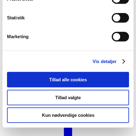
Statistik
Marketing
Etiketholder
EHB
210x60
mm
(50
Vis detaljer
stk.)
antal
Tillad alle cookies
Tillad valgte
Kun nødvendige cookies