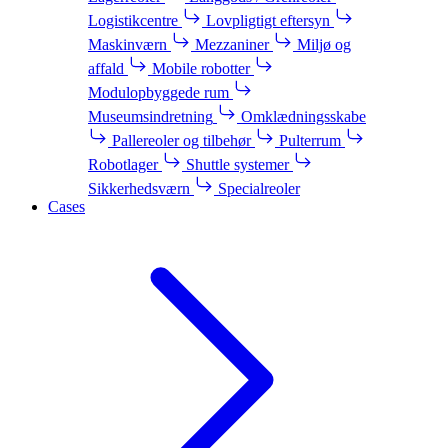
Logistikcentre
Lovpligtigt eftersyn
Maskinværn
Mezzaniner
Miljø og
affald
Mobile robotter
Modulopbyggede rum
Museumsindretning
Omklædningsskabe
Pallereoler og tilbehør
Pulterrum
Robotlager
Shuttle systemer
Sikkerhedsværn
Specialreoler
Cases