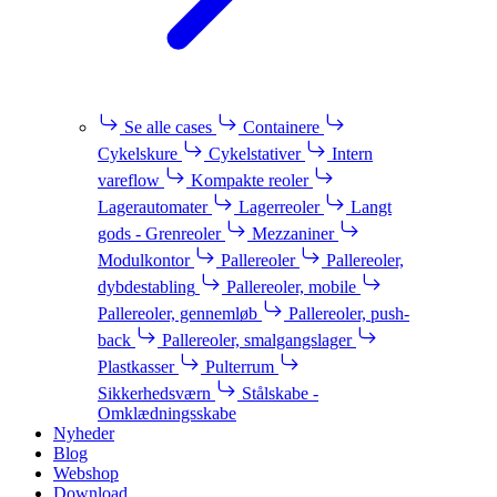
Se alle cases
Containere
Cykelskure
Cykelstativer
Intern
vareflow
Kompakte reoler
Lagerautomater
Lagerreoler
Langt
gods - Grenreoler
Mezzaniner
Modulkontor
Pallereoler
Pallereoler,
dybdestabling
Pallereoler, mobile
Pallereoler, gennemløb
Pallereoler, push-
back
Pallereoler, smalgangslager
Plastkasser
Pulterrum
Sikkerhedsværn
Stålskabe -
Omklædningsskabe
Nyheder
Blog
Webshop
Download