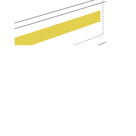
Etiketholder EHV 900×26 mm(50
stk.)
DKK
1.733,00
(Inkl. moms
DKK
2.166,25
)