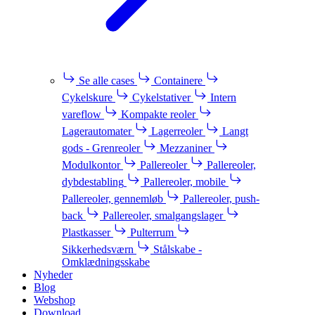
Se alle cases
Containere
Cykelskure
Cykelstativer
Intern
vareflow
Kompakte reoler
Lagerautomater
Lagerreoler
Langt
gods - Grenreoler
Mezzaniner
Modulkontor
Pallereoler
Pallereoler,
dybdestabling
Pallereoler, mobile
Pallereoler, gennemløb
Pallereoler, push-
back
Pallereoler, smalgangslager
Plastkasser
Pulterrum
Sikkerhedsværn
Stålskabe -
Omklædningsskabe
Nyheder
Blog
Webshop
Download