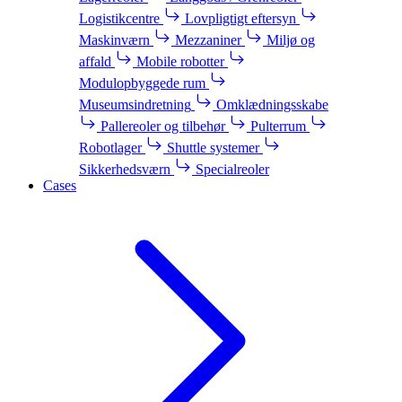
Logistikcentre
Lovpligtigt eftersyn
Maskinværn
Mezzaniner
Miljø og
affald
Mobile robotter
Modulopbyggede rum
Museumsindretning
Omklædningsskabe
Pallereoler og tilbehør
Pulterrum
Robotlager
Shuttle systemer
Sikkerhedsværn
Specialreoler
Cases