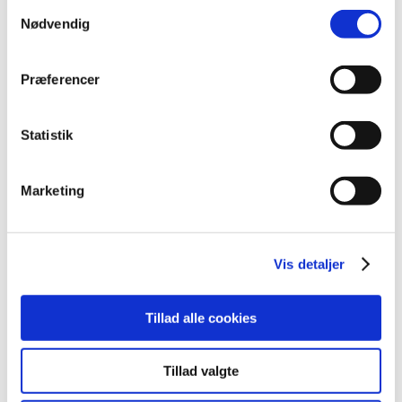
Samtykkevalg
Projektløsninger
Nødvendig
Cases
Nyheder
Blog
Webshop
Præferencer
Download
Kontakt/Info
Statistik
Marketing
Vis detaljer
Tillad alle cookies
Tillad valgte