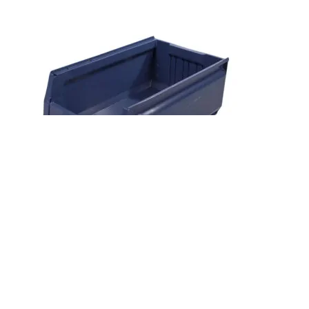
Arca forrådsbakke 9071 500x310x200
blå
DKK
187,00
(Inkl. moms
DKK
233,75
)