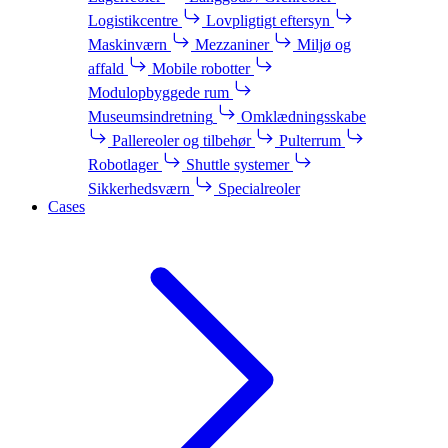
Logistikcentre
Lovpligtigt eftersyn
Maskinværn
Mezzaniner
Miljø og
affald
Mobile robotter
Modulopbyggede rum
Museumsindretning
Omklædningsskabe
Pallereoler og tilbehør
Pulterrum
Robotlager
Shuttle systemer
Sikkerhedsværn
Specialreoler
Cases