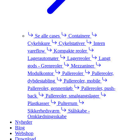
Se alle cases
Containere
Cykelskure
Cykelstativer
Intern
vareflow
Kompakte reoler
Lagerautomater
Lagerreoler
Langt
gods - Grenreoler
Mezzaniner
Modulkontor
Pallereoler
Pallereoler,
dybdestabling
Pallereoler, mobile
Pallereoler, gennemløb
Pallereoler, push-
back
Pallereoler, smalgangslager
Plastkasser
Pulterrum
Sikkerhedsværn
Stålskabe -
Omklædningsskabe
Nyheder
Blog
Webshop
Download