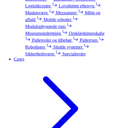
Logistikcentre
Lovpligtigt eftersyn
Maskinværn
Mezzaniner
Miljø og
affald
Mobile robotter
Modulopbyggede rum
Museumsindretning
Omklædningsskabe
Pallereoler og tilbehør
Pulterrum
Robotlager
Shuttle systemer
Sikkerhedsværn
Specialreoler
Cases