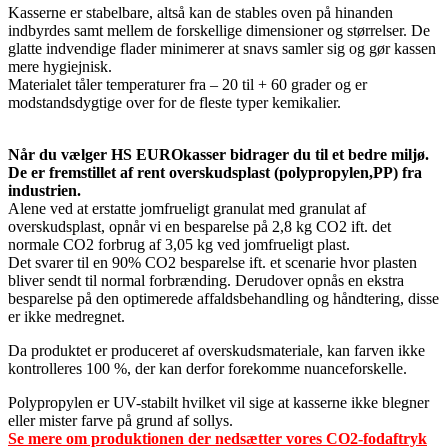
Kasserne er stabelbare, altså kan de stables oven på hinanden
indbyrdes samt mellem de forskellige dimensioner og størrelser. De
glatte indvendige flader minimerer at snavs samler sig og gør kassen
mere hygiejnisk.
Materialet tåler temperaturer fra – 20 til + 60 grader og er
modstandsdygtige over for de fleste typer kemikalier.
Når du vælger HS EUROkasser bidrager du til et bedre miljø.
De er fremstillet af rent overskudsplast (polypropylen,PP) fra
industrien.
Alene ved at erstatte jomfrueligt granulat med granulat af
overskudsplast, opnår vi en besparelse på 2,8 kg CO2 ift. det
normale CO2 forbrug af 3,05 kg ved jomfrueligt plast.
Det svarer til en 90% CO2 besparelse ift. et scenarie hvor plasten
bliver sendt til normal forbrænding. Derudover opnås en ekstra
besparelse på den optimerede affaldsbehandling og håndtering, disse
er ikke medregnet.
Da produktet er produceret af overskudsmateriale, kan farven ikke
kontrolleres 100 %, der kan derfor forekomme nuanceforskelle.
Polypropylen er UV-stabilt hvilket vil sige at kasserne ikke blegner
eller mister farve på grund af sollys.
Se mere om produktionen der nedsætter vores CO2-fodaftryk