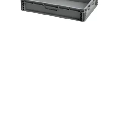
Plastkasse HS EURO 600x400x120
mm
DKK
81,00
(Inkl. moms
DKK
101,25
)
Tilføj til kurv