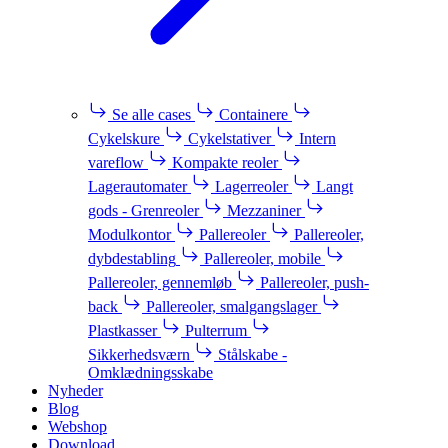
Se alle cases
Containere
Cykelskure
Cykelstativer
Intern
vareflow
Kompakte reoler
Lagerautomater
Lagerreoler
Langt
gods - Grenreoler
Mezzaniner
Modulkontor
Pallereoler
Pallereoler,
dybdestabling
Pallereoler, mobile
Pallereoler, gennemløb
Pallereoler, push-
back
Pallereoler, smalgangslager
Plastkasser
Pulterrum
Sikkerhedsværn
Stålskabe -
Omklædningsskabe
Nyheder
Blog
Webshop
Download