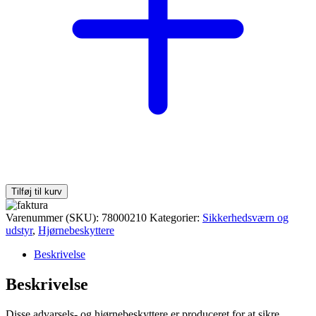
Tilføj til kurv
Varenummer (SKU):
78000210
Kategorier:
Sikkerhedsværn og
udstyr
,
Hjørnebeskyttere
Beskrivelse
Beskrivelse
Disse advarsels- og hjørnebeskyttere er produceret for at sikre