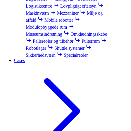
Logistikcentre
Lovpligtigt eftersyn
Maskinværn
Mezzaniner
Miljø og
affald
Mobile robotter
Modulopbyggede rum
Museumsindretning
Omklædningsskabe
Pallereoler og tilbehør
Pulterrum
Robotlager
Shuttle systemer
Sikkerhedsværn
Specialreoler
Cases