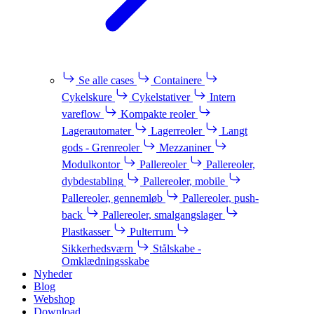
Se alle cases
Containere
Cykelskure
Cykelstativer
Intern
vareflow
Kompakte reoler
Lagerautomater
Lagerreoler
Langt
gods - Grenreoler
Mezzaniner
Modulkontor
Pallereoler
Pallereoler,
dybdestabling
Pallereoler, mobile
Pallereoler, gennemløb
Pallereoler, push-
back
Pallereoler, smalgangslager
Plastkasser
Pulterrum
Sikkerhedsværn
Stålskabe -
Omklædningsskabe
Nyheder
Blog
Webshop
Download