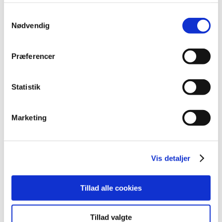
oplysninger, du har givet dem, eller som de har indsamlet
Projektløsninger
fra din brug af deres tjenester.
Cases
Samtykkevalg
Nyheder
Nødvendig
Blog
Webshop
Download
Præferencer
Kontakt/Info
Statistik
Marketing
Vis detaljer
Tillad alle cookies
Tillad valgte