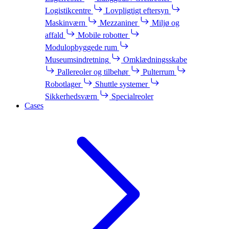
Logistikcentre
Lovpligtigt eftersyn
Maskinværn
Mezzaniner
Miljø og
affald
Mobile robotter
Modulopbyggede rum
Museumsindretning
Omklædningsskabe
Pallereoler og tilbehør
Pulterrum
Robotlager
Shuttle systemer
Sikkerhedsværn
Specialreoler
Cases