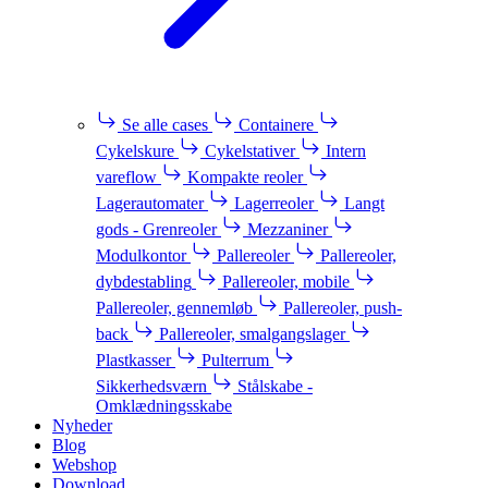
Se alle cases
Containere
Cykelskure
Cykelstativer
Intern
vareflow
Kompakte reoler
Lagerautomater
Lagerreoler
Langt
gods - Grenreoler
Mezzaniner
Modulkontor
Pallereoler
Pallereoler,
dybdestabling
Pallereoler, mobile
Pallereoler, gennemløb
Pallereoler, push-
back
Pallereoler, smalgangslager
Plastkasser
Pulterrum
Sikkerhedsværn
Stålskabe -
Omklædningsskabe
Nyheder
Blog
Webshop
Download