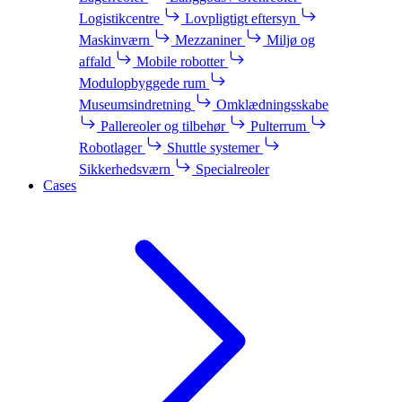
Logistikcentre
Lovpligtigt eftersyn
Maskinværn
Mezzaniner
Miljø og
affald
Mobile robotter
Modulopbyggede rum
Museumsindretning
Omklædningsskabe
Pallereoler og tilbehør
Pulterrum
Robotlager
Shuttle systemer
Sikkerhedsværn
Specialreoler
Cases