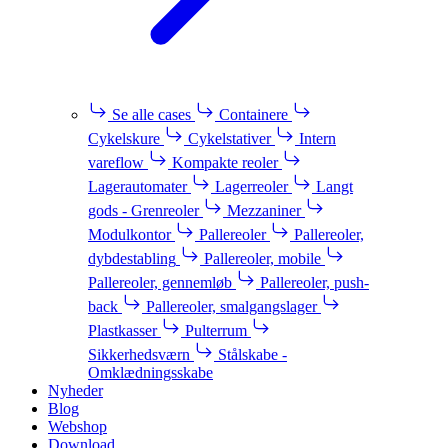
Se alle cases
Containere
Cykelskure
Cykelstativer
Intern
vareflow
Kompakte reoler
Lagerautomater
Lagerreoler
Langt
gods - Grenreoler
Mezzaniner
Modulkontor
Pallereoler
Pallereoler,
dybdestabling
Pallereoler, mobile
Pallereoler, gennemløb
Pallereoler, push-
back
Pallereoler, smalgangslager
Plastkasser
Pulterrum
Sikkerhedsværn
Stålskabe -
Omklædningsskabe
Nyheder
Blog
Webshop
Download