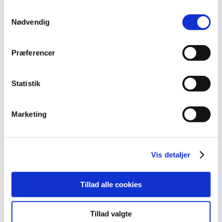
Projektløsninger
fra din brug af deres tjenester.
Samtykkevalg
Cases
Nødvendig
Nyheder
Blog
Webshop
Download
Præferencer
Kontakt/Info
Statistik
Marketing
Vis detaljer
Tillad alle cookies
Tillad valgte