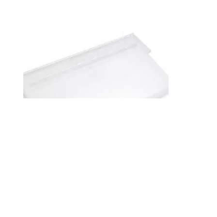
Stemo P24-15 skilleplade 240x150mm
(10 stk.)
DKK
169,00