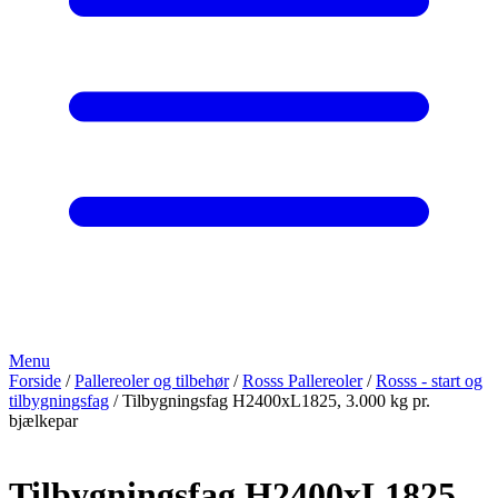
Menu
Forside
/
Pallereoler og tilbehør
/
Rosss Pallereoler
/
Rosss - start og
tilbygningsfag
/ Tilbygningsfag H2400xL1825, 3.000 kg pr.
bjælkepar
Tilbygningsfag H2400xL1825,