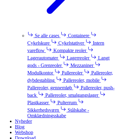
Se alle cases
Containere
Cykelskure
Cykelstativer
Intern
vareflow
Kompakte reoler
Lagerautomater
Lagerreoler
Langt
gods - Grenreoler
Mezzaniner
Modulkontor
Pallereoler
Pallereoler,
dybdestabling
Pallereoler, mobile
Pallereoler, gennemløb
Pallereoler, push-
back
Pallereoler, smalgangslager
Plastkasser
Pulterrum
Sikkerhedsværn
Stålskabe -
Omklædningsskabe
Nyheder
Blog
Webshop
Download