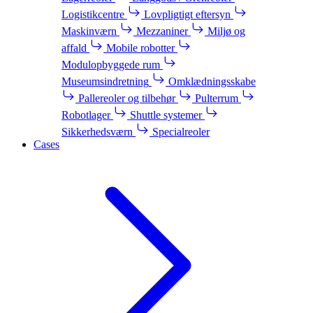
Logistikcentre
Lovpligtigt eftersyn
Maskinværn
Mezzaniner
Miljø og
affald
Mobile robotter
Modulopbyggede rum
Museumsindretning
Omklædningsskabe
Pallereoler og tilbehør
Pulterrum
Robotlager
Shuttle systemer
Sikkerhedsværn
Specialreoler
Cases