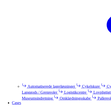
Automatiserede lagerløsninger
Cykelskure
Cy
Langgods / Grenreoler
Logistikcentre
Lovpligtigt
Museumsindretning
Omklædningsskabe
Pallereo
Cases