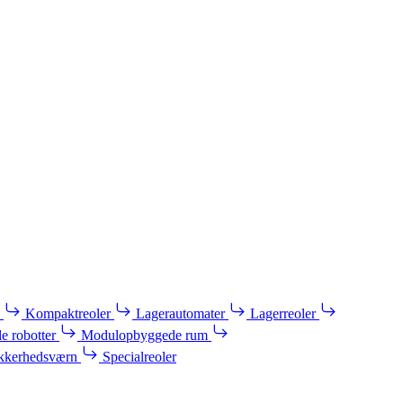
Kompaktreoler
Lagerautomater
Lagerreoler
e robotter
Modulopbyggede rum
kkerhedsværn
Specialreoler