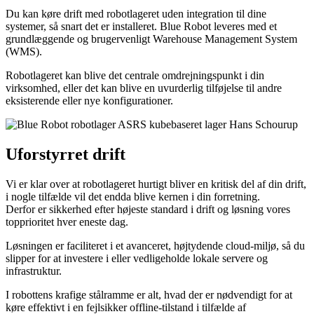
Du kan køre drift med robotlageret uden integration til dine
systemer, så snart det er installeret. Blue Robot leveres med et
grundlæggende og brugervenligt Warehouse Management System
(WMS).
Robotlageret kan blive det centrale omdrejningspunkt i din
virksomhed, eller det kan blive en uvurderlig tilføjelse til andre
eksisterende eller nye konfigurationer.
Uforstyrret drift
Vi er klar over at robotlageret hurtigt bliver en kritisk del af din drift,
i nogle tilfælde vil det endda blive kernen i din forretning.
Derfor er sikkerhed efter højeste standard i drift og løsning vores
topprioritet hver eneste dag.
Løsningen er faciliteret i et avanceret, højtydende cloud-miljø, så du
slipper for at investere i eller vedligeholde lokale servere og
infrastruktur.
I robottens krafige stålramme er alt, hvad der er nødvendigt for at
køre effektivt i en fejlsikker offline-tilstand i tilfælde af