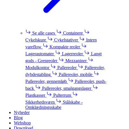
Se alle cases
Containere
Cykelskure
Cykelstativer
Intern
vareflow
Kompakte reoler
Lagerautomater
Lagerreoler
Langt
gods - Grenreoler
Mezzaniner
Modulkontor
Pallereoler
Pallereoler,
dybdestabling
Pallereoler, mobile
Pallereoler, gennemløb
Pallereoler, push-
back
Pallereoler, smalgangslager
Plastkasser
Pulterrum
Sikkerhedsværn
Stålskabe -
Omklædningsskabe
Nyheder
Blog
Webshop
Download