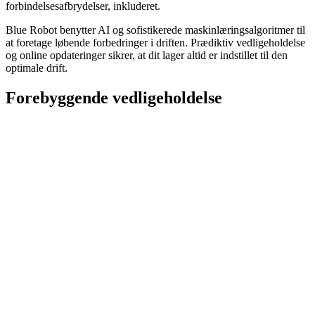
forbindelsesafbrydelser, inkluderet.
Blue Robot benytter AI og sofistikerede maskinlæringsalgoritmer til
at foretage løbende forbedringer i driften. Prædiktiv vedligeholdelse
og online opdateringer sikrer, at dit lager altid er indstillet til den
optimale drift.
Forebyggende vedligeholdelse
Som en del af Blue Robots analyser og overvågning leverer vi
avancerede algoritmer til forebyggende vedligeholdelse. Det
betyder, at en servicepartner kan advares i god tid før et komponent
eventuelt går i stykker eller skal serviceres. Vores avancerede
forebyggende vedligeholdelsesanalyser er baseret på
markedsledende maskinlæring og AI (kunstig intelligens).
Cybersikkerhed
Med de nye trusler fra professionelle hackere har der aldrig været
større efterspørgsel på sikrede logistiksystemer.
Alle Blue Robot komponenter opfylder en høj standard for
sikkerhed, og vi gør brug af det nyeste og mest moderne teknologi
for at sikre dine date mod selv de mest avancerede angrebsscenarier.