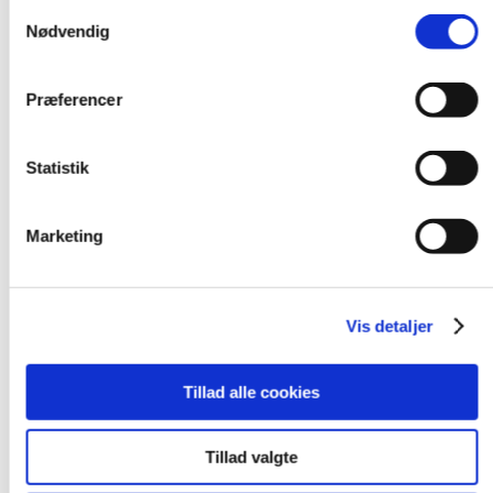
tjenester.
Samtykkevalg
Projektløsninger
Cases
Nødvendig
Nyheder
Blog
Webshop
Præferencer
Download
Kontakt/Info
Statistik
Marketing
Vis detaljer
Tillad alle cookies
Tillad valgte