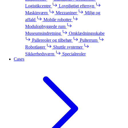
Logistikcentre
Lovpligtigt eftersyn
Maskinværn
Mezzaniner
Miljø og
affald
Mobile robotter
Modulopbyggede rum
Museumsindretning
Omklædningsskabe
Pallereoler og tilbehør
Pulterrum
Robotlager
Shuttle systemer
Sikkerhedsværn
Specialreoler
Cases