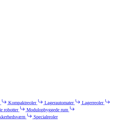
Kompaktreoler
Lagerautomater
Lagerreoler
e robotter
Modulopbyggede rum
kkerhedsværn
Specialreoler