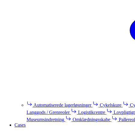
Automatiserede lagerløsninger
Cykelskure
Cy
Langgods / Grenreoler
Logistikcentre
Lovpligtigt
Museumsindretning
Omklædningsskabe
Pallereo
Cases