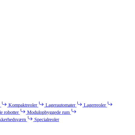
Kompaktreoler
Lagerautomater
Lagerreoler
e robotter
Modulopbyggede rum
kkerhedsværn
Specialreoler