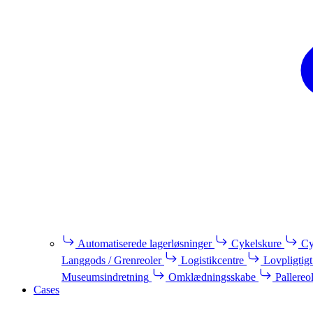
Automatiserede lagerløsninger
Cykelskure
Cy
Langgods / Grenreoler
Logistikcentre
Lovpligtigt
Museumsindretning
Omklædningsskabe
Pallereo
Cases