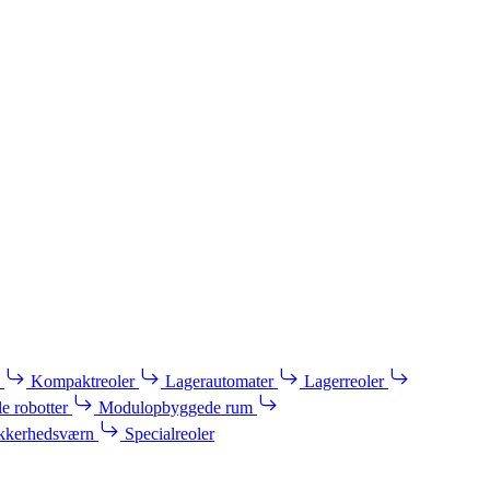
Kompaktreoler
Lagerautomater
Lagerreoler
e robotter
Modulopbyggede rum
kkerhedsværn
Specialreoler