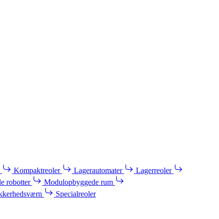
Kompaktreoler
Lagerautomater
Lagerreoler
e robotter
Modulopbyggede rum
kkerhedsværn
Specialreoler