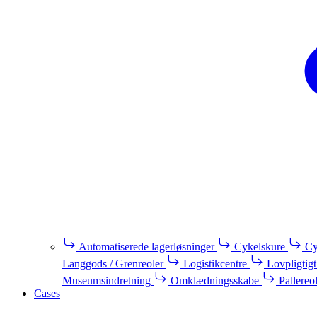
Automatiserede lagerløsninger
Cykelskure
Cy
Langgods / Grenreoler
Logistikcentre
Lovpligtigt
Museumsindretning
Omklædningsskabe
Pallereo
Cases