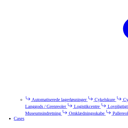
Automatiserede lagerløsninger
Cykelskure
Cy
Langgods / Grenreoler
Logistikcentre
Lovpligtigt
Museumsindretning
Omklædningsskabe
Pallereo
Cases