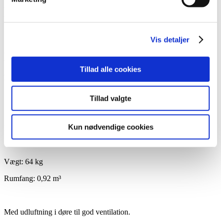
Varenummer: RFP1044543
Varenummer (SKU):
RFP1044543
Kategori:
Armet Z-skabe
Beskrivelse
Vis detaljer
Beskrivelse
Tillad alle cookies
BxDxH: 1020x500x1800 mm
Tillad valgte
Skab: Grå RAL7035
Kun nødvendige cookies
Dørlåger: Grå RAL7035
Vægt: 64 kg
Rumfang: 0,92 m³
Med udluftning i døre til god ventilation.