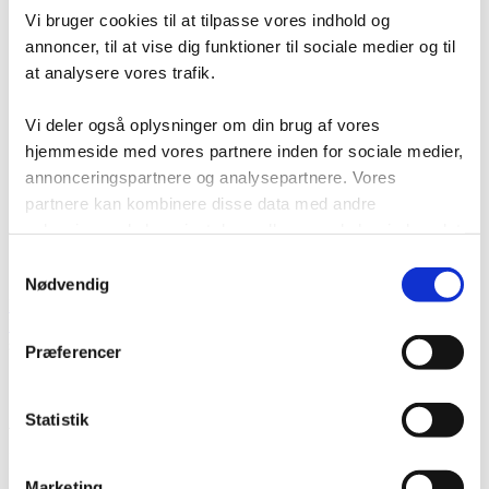
Vi bruger cookies til at tilpasse vores indhold og
annoncer, til at vise dig funktioner til sociale medier og til
at analysere vores trafik.
Vi deler også oplysninger om din brug af vores
hjemmeside med vores partnere inden for sociale medier,
annonceringspartnere og analysepartnere. Vores
partnere kan kombinere disse data med andre
oplysninger, du har givet dem, eller som de har indsamlet
fra din brug af deres tjenester.
Samtykkevalg
Nødvendig
Menu
Forside
/
Skabe - Omklædning
/
Armet Z-skabe
/ Armet Classic Z-
skab, grå 6 rum
Præferencer
Armet Classic Z-skab, grå 6
Statistik
rum
Marketing