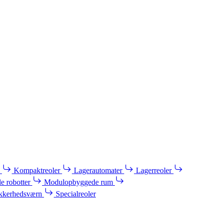
Kompaktreoler
Lagerautomater
Lagerreoler
e robotter
Modulopbyggede rum
kkerhedsværn
Specialreoler