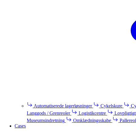
Automatiserede lagerløsninger
Cykelskure
Cy
Langgods / Grenreoler
Logistikcentre
Lovpligtigt
Museumsindretning
Omklædningsskabe
Pallereo
Cases