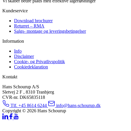
Vi skaber bedre plads med effektive lagerløsninger
Kundeservice
Download brochurer
Returret – RMA
Salgs- montage og leveringsbetingelser
Information
Info
Disclaimer
Cookie- og Privatlivspolitik
Cookiedeklaration
Kontakt
Hans Schourup A/S
Sletvej 2 F , 8310 Tranbjerg
CVR-nr. DK65835118
Tlf. +45 8614 6244
info@hans-schourup.dk
Copyright © 2026 Hans Schourup