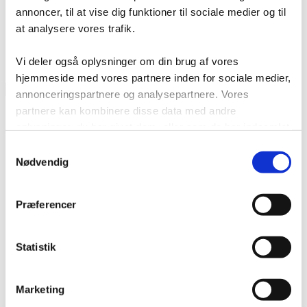
annoncer, til at vise dig funktioner til sociale medier og til
at analysere vores trafik.
Vi deler også oplysninger om din brug af vores
hjemmeside med vores partnere inden for sociale medier,
Etiketholder
annonceringspartnere og analysepartnere. Vores
SBB
partnere kan kombinere disse data med andre
210x60
mm(50
oplysninger, du har givet dem, eller som de har indsamlet
stk.)
fra din brug af deres tjenester.
Samtykkevalg
antal
Nødvendig
Præferencer
Statistik
Marketing