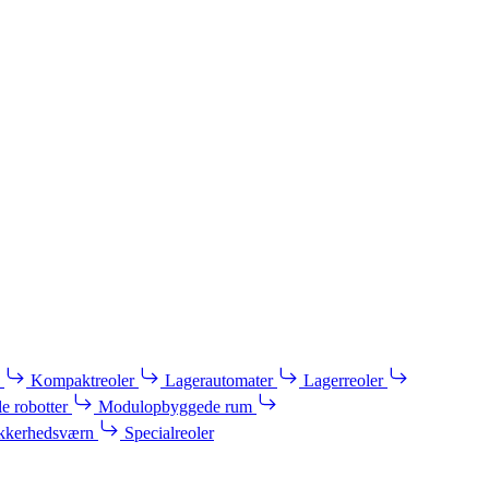
Kompaktreoler
Lagerautomater
Lagerreoler
e robotter
Modulopbyggede rum
kkerhedsværn
Specialreoler