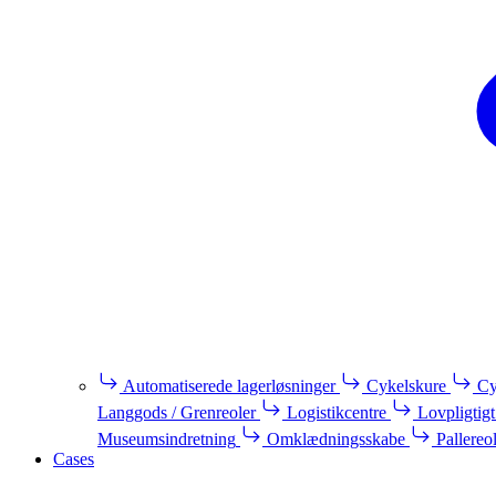
Automatiserede lagerløsninger
Cykelskure
Cy
Langgods / Grenreoler
Logistikcentre
Lovpligtigt
Museumsindretning
Omklædningsskabe
Pallereo
Cases