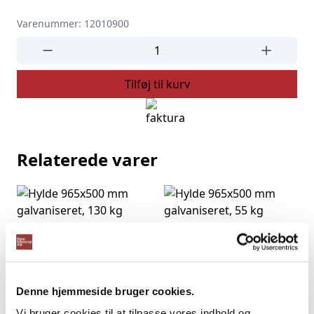
Varenummer: 12010900
Hyldebærer
antal
Tilføj til kurv
Relaterede varer
Hylde 965×500 mm
Hylde 965×500 mm
galvaniseret, 130 kg
galvaniseret, 55 kg
DKK
151,80
DKK
122,23
(Inkl. moms
DKK
189,75
)
(Inkl. moms
DKK
152,79
)
Denne hjemmeside bruger cookies.
Vi bruger cookies til at tilpasse vores indhold og