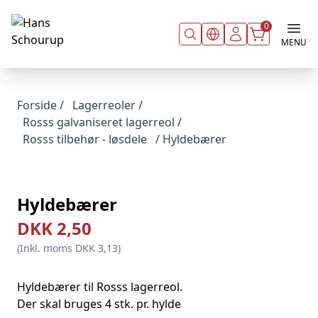
Spring til indhold
0
MENU
Forside
/
Lagerreoler
/
Rosss galvaniseret lagerreol
/
Rosss tilbehør - løsdele
/ Hyldebærer
Hyldebærer
DKK
2,50
(Inkl. moms
DKK
3,13
)
Hyldebærer til Rosss lagerreol.
Der skal bruges 4 stk. pr. hylde