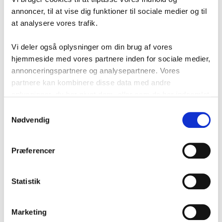
TILFØJ TIL KURV
TILFØJ TIL KURV
annoncer, til at vise dig funktioner til sociale medier og til
at analysere vores trafik.
Vi deler også oplysninger om din brug af vores
hjemmeside med vores partnere inden for sociale medier,
annonceringspartnere og analysepartnere. Vores
partnere kan kombinere disse data med andre
oplysninger, du har givet dem, eller som de har indsamlet
fra din brug af deres tjenester.
Samtykkevalg
Nødvendig
Gavle H2500 X D600 mm
Gavle H2000 X D500 mm
DKK
242,70
DKK
198,00
Præferencer
(Inkl. moms
DKK
303,38
)
(Inkl. moms
DKK
247,50
)
TILFØJ TIL KURV
TILFØJ TIL KURV
Statistik
Marketing