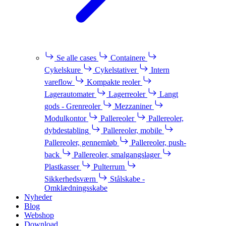
Se alle cases
Containere
Cykelskure
Cykelstativer
Intern
vareflow
Kompakte reoler
Lagerautomater
Lagerreoler
Langt
gods - Grenreoler
Mezzaniner
Modulkontor
Pallereoler
Pallereoler,
dybdestabling
Pallereoler, mobile
Pallereoler, gennemløb
Pallereoler, push-
back
Pallereoler, smalgangslager
Plastkasser
Pulterrum
Sikkerhedsværn
Stålskabe -
Omklædningsskabe
Nyheder
Blog
Webshop
Download