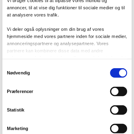
Vi bruger cookies til at tilpasse vores indhold og
Projektløsninger
annoncer, til at vise dig funktioner til sociale medier og til
Cases
Nyheder
at analysere vores trafik.
Blog
Webshop
Vi deler også oplysninger om din brug af vores
Download
Kontakt/Info
hjemmeside med vores partnere inden for sociale medier,
annonceringspartnere og analysepartnere. Vores
partnere kan kombinere disse data med andre
oplysninger, du har givet dem, eller som de har indsamlet
fra din brug af deres tjenester.
Samtykkevalg
Nødvendig
Præferencer
Statistik
Marketing