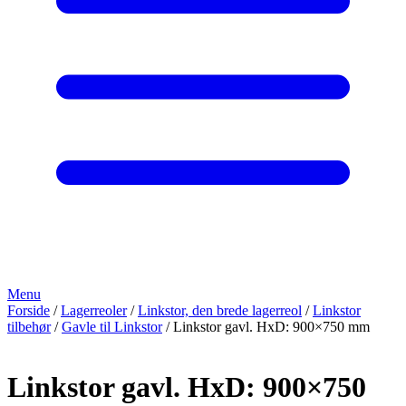
Menu
Forside
/
Lagerreoler
/
Linkstor, den brede lagerreol
/
Linkstor
tilbehør
/
Gavle til Linkstor
/ Linkstor gavl. HxD: 900×750 mm
Linkstor gavl. HxD: 900×750