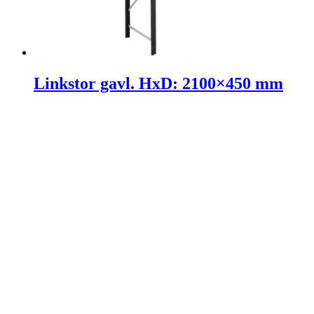
Linkstor gavl. HxD: 2100×450 mm
DKK
613,00
(Inkl. moms
DKK
766,25
)
Tilføj til kurv