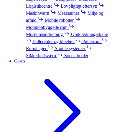
Logistikcentre
Lovpligtigt eftersyn
Maskinværn
Mezzaniner
Miljø og
affald
Mobile robotter
Modulopbyggede rum
Museumsindretning
Omklædningsskabe
Pallereoler og tilbehør
Pulterrum
Robotlager
Shuttle systemer
Sikkerhedsværn
Specialreoler
Cases