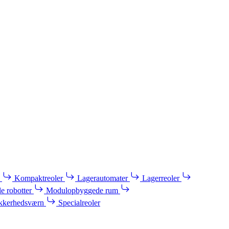
Kompaktreoler
Lagerautomater
Lagerreoler
e robotter
Modulopbyggede rum
kkerhedsværn
Specialreoler