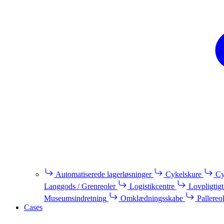
Automatiserede lagerløsninger
Cykelskure
Cy
Langgods / Grenreoler
Logistikcentre
Lovpligtigt
Museumsindretning
Omklædningsskabe
Pallereo
Cases