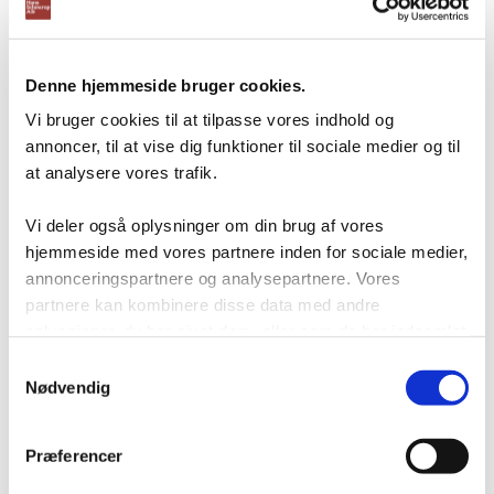
(Inkl. moms
DKK
8,75
)
Lille plastlomme til opmærkning af træemballage
Denne hjemmeside bruger cookies.
Varenummer: 35901020
Vi bruger cookies til at tilpasse vores indhold og
annoncer, til at vise dig funktioner til sociale medier og til
at analysere vores trafik.
Vi deler også oplysninger om din brug af vores
hjemmeside med vores partnere inden for sociale medier,
annonceringspartnere og analysepartnere. Vores
partnere kan kombinere disse data med andre
oplysninger, du har givet dem, eller som de har indsamlet
fra din brug af deres tjenester.
Samtykkevalg
Nødvendig
Præferencer