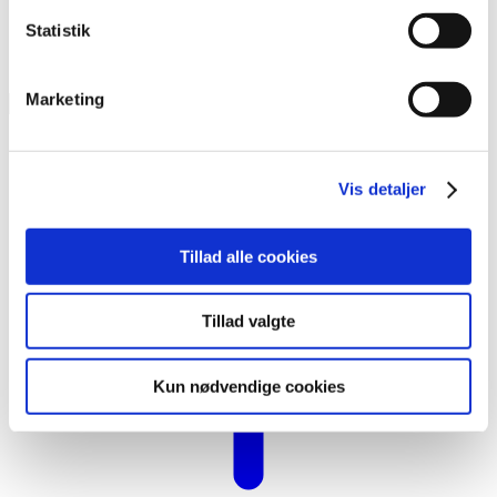
Statistik
Marketing
Plastlomme,
A6,
160x60
mm
antal
Vis detaljer
Tillad alle cookies
Tillad valgte
Kun nødvendige cookies