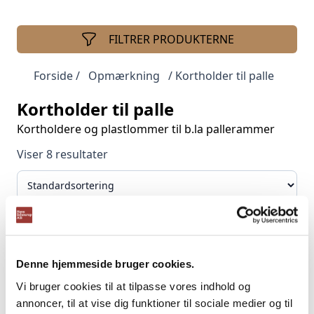
FILTRER PRODUKTERNE
Forside
/
Opmærkning
/ Kortholder til palle
Kortholder til palle
Kortholdere og plastlommer til b.la pallerammer
Viser 8 resultater
Etiketlomme til gitterbur
Kortholder KPA 210×155
DKK
13,00
mm
Denne hjemmeside bruger cookies.
DKK
957,00
Vi bruger cookies til at tilpasse vores indhold og
(Inkl. moms
DKK
16,25
)
(Inkl. moms
DKK
1.196,25
)
annoncer, til at vise dig funktioner til sociale medier og til