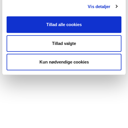
Vis detaljer
Plastlomme A5, 235×170
Plastlomme, A6, 160×60
Tillad alle cookies
mm
mm
DKK
22,00
DKK
7,00
Tillad valgte
(Inkl. moms
DKK
27,50
)
(Inkl. moms
DKK
8,75
)
TILFØJ TIL KURV
TILFØJ TIL KURV
Kun nødvendige cookies