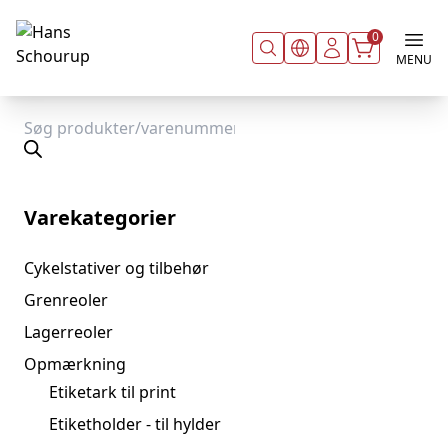
Spring til indhold
0
MENU
Products
search
Varekategorier
Cykelstativer og tilbehør
Grenreoler
Lagerreoler
Opmærkning
Etiketark til print
Etiketholder - til hylder