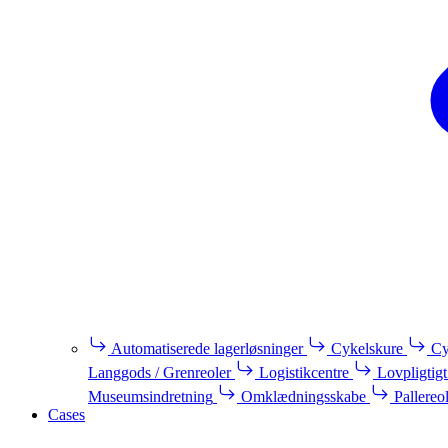
Automatiserede lagerløsninger
Cykelskure
Cy
Langgods / Grenreoler
Logistikcentre
Lovpligtigt
Museumsindretning
Omklædningsskabe
Pallereo
Cases