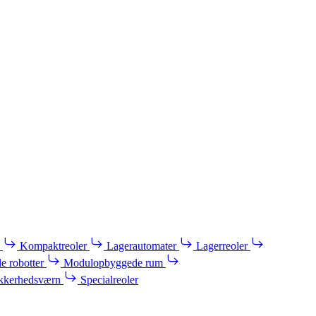
Kompaktreoler
Lagerautomater
Lagerreoler
e robotter
Modulopbyggede rum
kkerhedsværn
Specialreoler